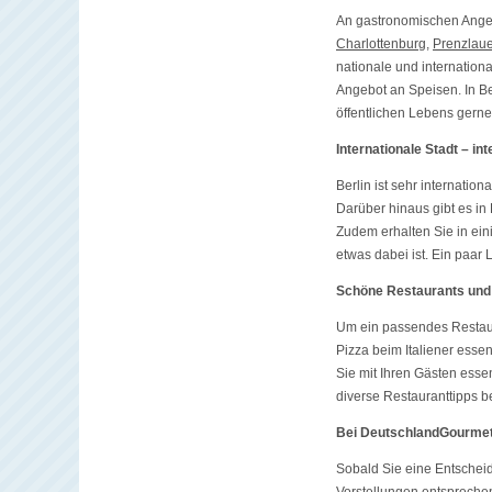
An gastronomischen Angebo
Charlottenburg
,
Prenzlaue
nationale und internation
Angebot an Speisen. In B
öffentlichen Lebens gern
Internationale Stadt – in
Berlin ist sehr internation
Darüber hinaus gibt es in
Zudem erhalten Sie in ein
etwas dabei ist. Ein paar
Schöne Restaurants und 
Um ein passendes Restaura
Pizza beim Italiener esse
Sie mit Ihren Gästen es
diverse Restauranttipps b
Bei DeutschlandGourmet 
Sobald Sie eine Entschei