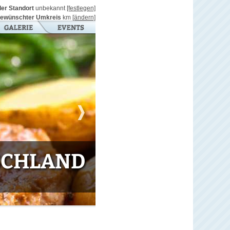
ller Standort
unbekannt
[festlegen]
ewünschter Umkreis
km
[ändern]
TSCHLAND