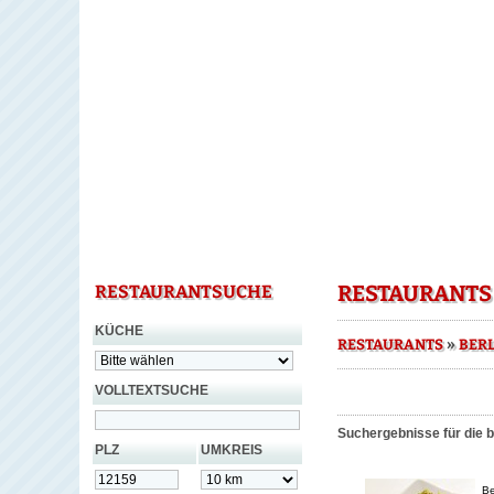
RESTAURANTS 
RESTAURANTSUCHE
KÜCHE
»
RESTAURANTS
BERL
VOLLTEXTSUCHE
Suchergebnisse für die b
PLZ
UMKREIS
Be