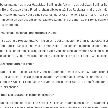
ten mangelt es in der Hauptstadt Berlin nicht: Allein in den beliebten Berliner B
r Berg
,
Kreuzberg
und
Friedrichshain
gibt es unzählige Restaurants, die regionale
ale Küche anbieten. Häufig sind sogar einige Lokale in einer Straße, manchmal so
erlin befinden sich zudem einige Szenerestaurants, bei denen auch Promis sowie 
e essen gehen.
ternationale, nationale und regionale Küche
al, so auch die Restaurants: von Italienisch über Chinesisch bis hin zu Marokkanisch 
 Berlin Restaurants, die nur vegane Mahlzeiten anbieten und dadurch ein bestimmt
igen Lokalen neben Fleischgerichten viele vegetarische und vegane Speisen, so da
 Lokale bieten zudem typische Berliner Gerichte an, die nicht nur einem waschecht
Szenerestaurants finden
nt zu finden, sollten Sie sich zunächst überlegen, welche
Küche
Sie wünschen. M
n oder vielleicht doch Sushi beim Japaner? Welche Küche bevorzugt Ihr Besuch? 
sen gehen? Welche Pläne haben Sie vor und nach dem Essen? Bei den Überlegun
erücksichtigen.
über Restaurants in Berlin informieren
dung getroffen haben, suchen Sie bei DeutschlandGourmet nach den
Restaurants i