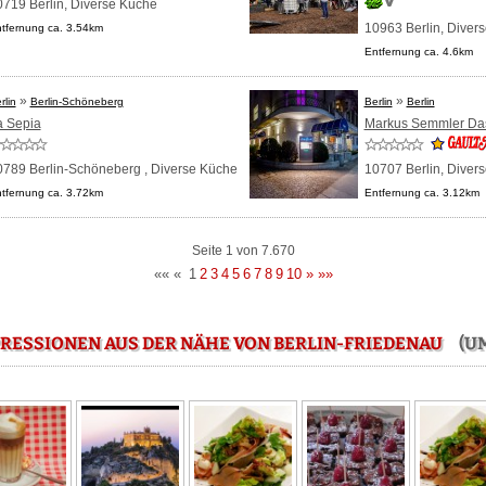
0719 Berlin,
Diverse Küche
10963 Berlin,
Diver
tfernung ca. 3.54km
Entfernung ca. 4.6km
»
»
rlin
Berlin-Schöneberg
Berlin
Berlin
a Sepia
Markus Semmler Das
0789 Berlin-Schöneberg ,
Diverse Küche
10707 Berlin,
Diver
tfernung ca. 3.72km
Entfernung ca. 3.12km
Seite 1 von 7.670
««
«
1
2
3
4
5
6
7
8
9
10
»
»»
RESSIONEN AUS DER NÄHE VON BERLIN-FRIEDENAU
(UM