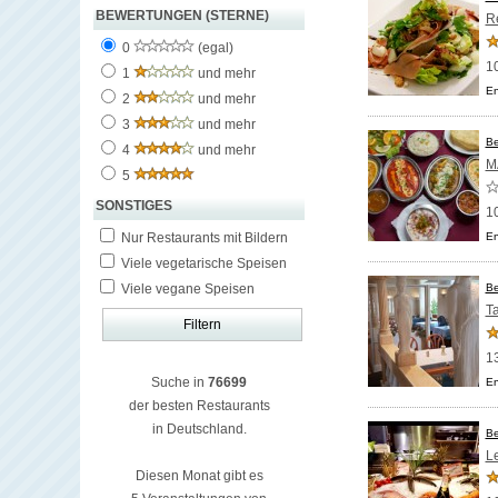
BEWERTUNGEN (STERNE)
R
0
(egal)
1
1
und mehr
En
2
und mehr
3
und mehr
Be
4
und mehr
M
5
SONSTIGES
1
Nur Restaurants mit Bildern
En
Viele vegetarische Speisen
Viele vegane Speisen
Be
T
1
Suche in
76699
En
der besten Restaurants
in Deutschland.
Be
Le
Diesen Monat gibt es