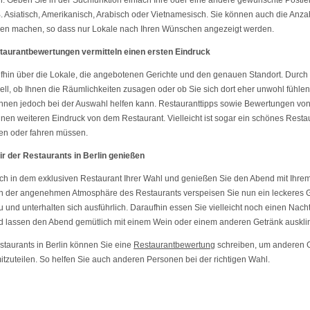
. Geben Sie in der Suchfunktion einfach Ihre oder eine andere gewünschte Postlei
B. Asiatisch, Amerikanisch, Arabisch oder Vietnamesisch. Sie können auch die Anz
ben machen, so dass nur Lokale nach Ihren Wünschen angezeigt werden.
taurantbewertungen vermitteln einen ersten Eindruck
ufhin über die Lokale, die angebotenen Gerichte und den genauen Standort. Durch d
l, ob Ihnen die Räumlichkeiten zusagen oder ob Sie sich dort eher unwohl fühlen
 Ihnen jedoch bei der Auswahl helfen kann. Restauranttipps sowie Bewertungen vo
einen weiteren Eindruck von dem Restaurant. Vielleicht ist sogar ein schönes Resta
ufen oder fahren müssen.
r der Restaurants in Berlin genießen
ch in dem exklusiven Restaurant Ihrer Wahl und genießen Sie den Abend mit Ihrem 
In der angenehmen Atmosphäre des Restaurants verspeisen Sie nun ein leckeres Ger
und unterhalten sich ausführlich. Daraufhin essen Sie vielleicht noch einen Nach
nd lassen den Abend gemütlich mit einem Wein oder einem anderen Getränk auskli
aurants in Berlin können Sie eine
Restaurantbewertung
schreiben, um anderen G
mitzuteilen. So helfen Sie auch anderen Personen bei der richtigen Wahl.