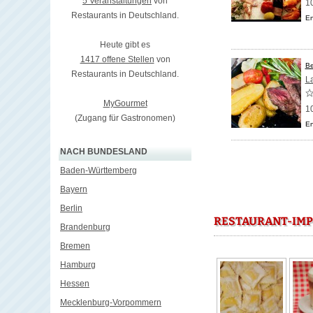
5 Veranstaltungen
von
1
Restaurants in Deutschland.
En
Heute gibt es
1417 offene Stellen
von
Be
Restaurants in Deutschland.
L
MyGourmet
1
(Zugang für Gastronomen)
En
NACH BUNDESLAND
Baden-Württemberg
Bayern
Berlin
RESTAURANT-IMP
Brandenburg
Bremen
Hamburg
Hessen
Mecklenburg-Vorpommern