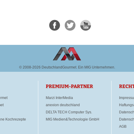
© 2008-2026 DeutschlandGourmet.
Ein MIG Unternehmen.
PREMIUM-PARTNER
RECH
rmet
Marzi InterMedia
Impress
et
anexion deutschland
Haftungs
DELTA TECH Computer Sys.
Datensch
ane Kochrezepte
MIG Medien&Technologie GmbH
Datensch
AGB