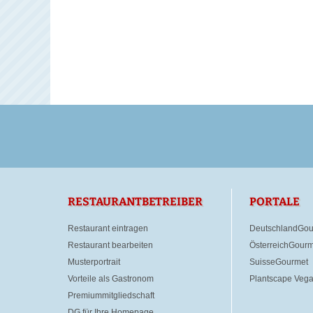
RESTAURANTBETREIBER
PORTALE
Restaurant eintragen
DeutschlandGou
Restaurant bearbeiten
ÖsterreichGourm
Musterportrait
SuisseGourmet
Vorteile als Gastronom
Plantscape Veg
Premiummitgliedschaft
DG für Ihre Homepage