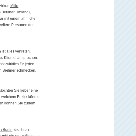
ezirken
Mitte
,
 (Berliner Umland),
gar mit einem ähnlichen
weitere Personen des
ist alles vertreten.
es Klientel ansprechen.
ss wirklich für jeden
en Berliner schmecken.
öchten Sie lieber eine
In welchem Bezirk könnten
gen können Sie zudem
n Berlin
, die Ihren