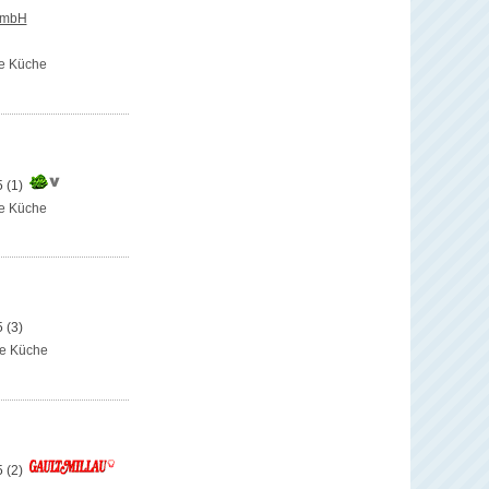
GmbH
e Küche
5
(1)
e Küche
5
(3)
se Küche
5
(2)