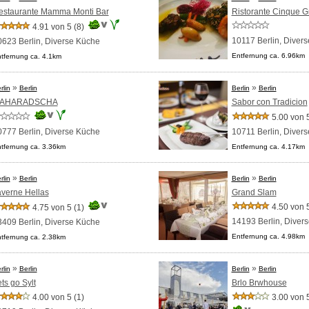
estaurante Mamma Monti Bar
Ristorante Cinque 
4.91 von 5
(8)
10117 Berlin,
Divers
0623 Berlin,
Diverse Küche
Entfernung ca. 6.96km
tfernung ca. 4.1km
»
»
rlin
Berlin
Berlin
Berlin
AHARADSCHA
Sabor con Tradicion
5.00 von 
0777 Berlin,
Diverse Küche
10711 Berlin,
Divers
tfernung ca. 3.36km
Entfernung ca. 4.17km
»
»
rlin
Berlin
Berlin
Berlin
averne Hellas
Grand Slam
4.50 von 
4.75 von 5
(1)
14193 Berlin,
Diver
3409 Berlin,
Diverse Küche
Entfernung ca. 4.98km
tfernung ca. 2.38km
»
»
rlin
Berlin
Berlin
Berlin
ts go Sylt
Brlo Brwhouse
4.00 von 5
(1)
3.00 von 