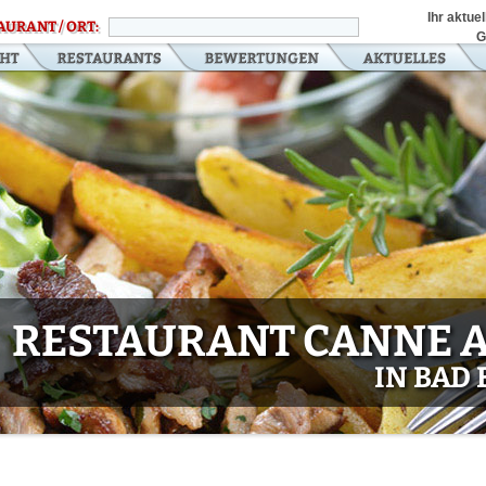
Ihr aktue
AURANT / ORT:
G
RESTAURANT CANNE A
IN BAD