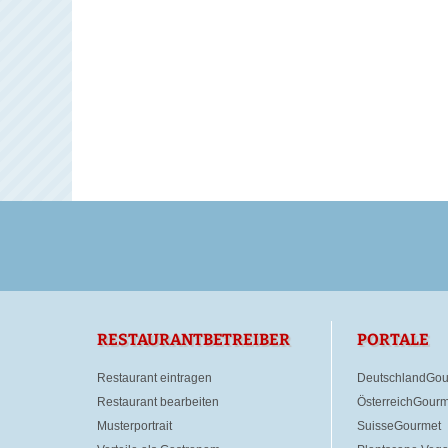
RESTAURANTBETREIBER
PORTALE
Restaurant eintragen
DeutschlandGou
Restaurant bearbeiten
ÖsterreichGourm
Musterportrait
SuisseGourmet