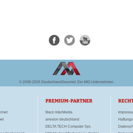
© 2008-2026 DeutschlandGourmet.
Ein MIG Unternehmen.
PREMIUM-PARTNER
RECH
rmet
Marzi InterMedia
Impress
et
anexion deutschland
Haftungs
DELTA TECH Computer Sys.
Datensch