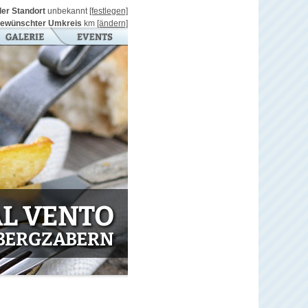
ller Standort
unbekannt
[festlegen]
ewünschter Umkreis
km
[ändern]
L VENTO
 BERGZABERN