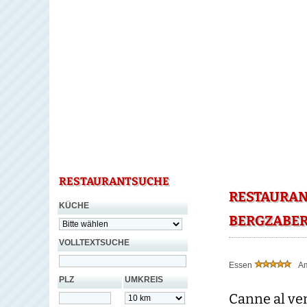
RESTAURANTSUCHE
RESTAURAN
KÜCHE
BERGZABE
VOLLTEXTSUCHE
Essen
A
PLZ
UMKREIS
Canne al ve