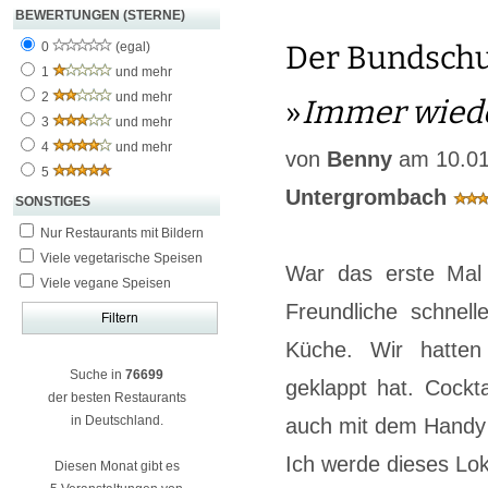
BEWERTUNGEN (STERNE)
0
(egal)
Der Bundschu
1
und mehr
2
und mehr
»
Immer wied
3
und mehr
4
und mehr
von
Benny
am 10.01
5
Untergrombach
SONSTIGES
Nur Restaurants mit Bildern
Viele vegetarische Speisen
War das erste Mal
Viele vegane Speisen
Freundliche schnel
Küche. Wir hatten
Suche in
76699
geklappt hat. Cockt
der besten Restaurants
in Deutschland.
auch mit dem Handy ü
Ich werde dieses Lok
Diesen Monat gibt es