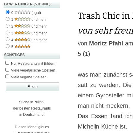
BEWERTUNGEN (STERNE)
0
(egal)
Trash Chic in 
1
und mehr
2
und mehr
von sehr fre
3
und mehr
4
und mehr
von
Moritz Pfahl
am 
5
5
(1)
SONSTIGES
Nur Restaurants mit Bildern
Viele vegetarische Speisen
was man zunächst sa
Viele vegane Speisen
satt zu werden. Die
einem Gyrosteller m
Suche in
76699
man nicht meckern.
der besten Restaurants
in Deutschland.
Das Essen fand ich
Michelin-Küche ist.
Diesen Monat gibt es