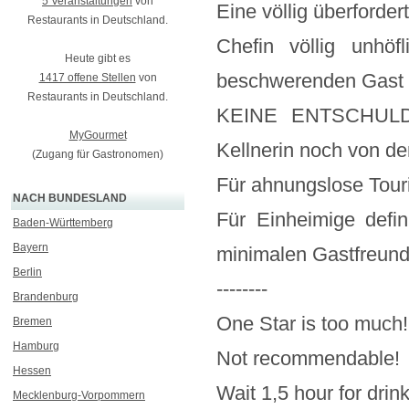
5 Veranstaltungen
von
Eine völlig überforder
Restaurants in Deutschland.
Chefin völlig unhö
Heute gibt es
beschwerenden Gast N
1417 offene Stellen
von
Restaurants in Deutschland.
KEINE ENTSCHULD
MyGourmet
Kellnerin noch von de
(Zugang für Gastronomen)
Für ahnungslose Touri
NACH BUNDESLAND
Für Einheimige defin
Baden-Württemberg
Bayern
minimalen Gastfreund
Berlin
--------
Brandenburg
One Star is too much!
Bremen
Hamburg
Not recommendable!
Hessen
Wait 1,5 hour for drink
Mecklenburg-Vorpommern