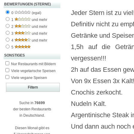
BEWERTUNGEN (STERNE)
Jeder Stern ist zu viel
0
(egal)
1
und mehr
Definitiv nicht zu empf
2
und mehr
3
und mehr
Getränke und Speisen
4
und mehr
1,5h auf die Geträ
5
SONSTIGES
vergessen!!!
Nur Restaurants mit Bildern
2h auf das Essen gewa
Viele vegetarische Speisen
Viele vegane Speisen
Von 9x Essen 3x Kalt
Cnochis zerkocht.
Nudeln Kalt.
Suche in
76699
der besten Restaurants
Argentinische Steak in
in Deutschland.
Und dann auch noch e
Diesen Monat gibt es