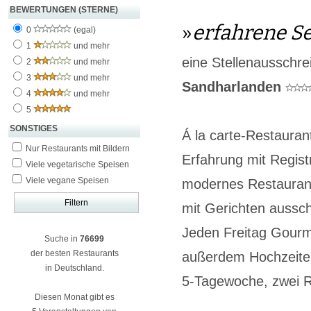
BEWERTUNGEN (STERNE)
»
erfahrene Se
0
(egal)
1
und mehr
eine Stellenausschr
2
und mehr
3
und mehr
Sandharlanden
4
und mehr
5
SONSTIGES
Á la carte-Restauran
Nur Restaurants mit Bildern
Erfahrung mit Regist
Viele vegetarische Speisen
Viele vegane Speisen
modernes Restaurant
mit Gerichten aussch
Jeden Freitag Gour
Suche in
76699
der besten Restaurants
außerdem Hochzeiten
in Deutschland.
5-Tagewoche, zwei 
Diesen Monat gibt es