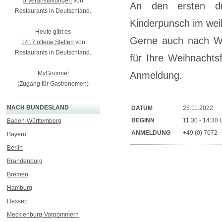
5 Veranstaltungen
von
An den ersten dr
Restaurants in Deutschland.
Kinderpunsch im wei
Heute gibt es
Gerne auch nach Wu
1417 offene Stellen
von
Restaurants in Deutschland.
für Ihre Weihnachts
MyGourmet
Anmeldung.
(Zugang für Gastronomen)
NACH BUNDESLAND
DATUM
25.11.2022
BEGINN
11:30 - 14:30 U
Baden-Württemberg
ANMELDUNG
+49 (0) 7672 
Bayern
Berlin
Brandenburg
Bremen
Hamburg
Hessen
Mecklenburg-Vorpommern