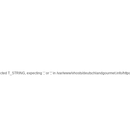
cted T_STRING, expecting ',' or ';' in /var/www/vhosts/deutschlandgourmet.info/httpd