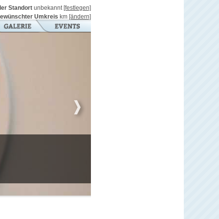
ller Standort
unbekannt
[festlegen]
ewünschter Umkreis
km
[ändern]