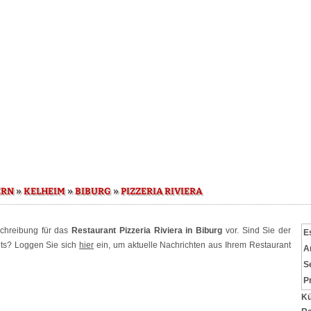
»
»
»
ERN
KELHEIM
BIBURG
PIZZERIA RIVIERA
schreibung für das
Restaurant Pizzeria Riviera in Biburg
vor. Sind Sie der
E
nts? Loggen Sie sich
hier
ein, um aktuelle Nachrichten aus Ihrem Restaurant
A
S
P
Kü