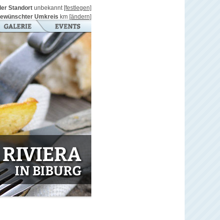
ller Standort
unbekannt
[festlegen]
ewünschter Umkreis
km
[ändern]
 RIVIERA
IN BIBURG