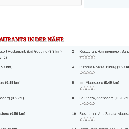
TAURANTS IN DER NÄHE
esort Restaurant, Bad Gögging
(3.8 km)
2
Restaurant Hammermeier, San
 5
(2)
1.53 km)
4
Pizzeria Riviera, Biburg
(1.53 
erg
(0.49 km)
6
Inn, Abensberg
(0.49 km)
nsberg
(0.5 km)
8
La Piazza, Abensberg
(0.51 km
nsberg
(0.59 km)
10
Restaurant Villa Zapata, Abens