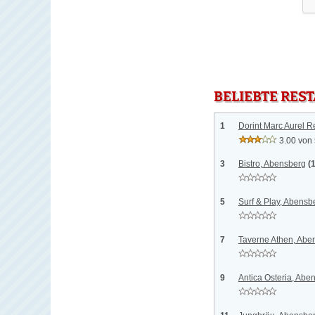
BELIEBTE RES
1
Dorint Marc Aurel R
3.00 von
3
Bistro, Abensberg
(
5
Surf & Play, Abensb
7
Taverne Athen, Abe
9
Antica Osteria, Abe