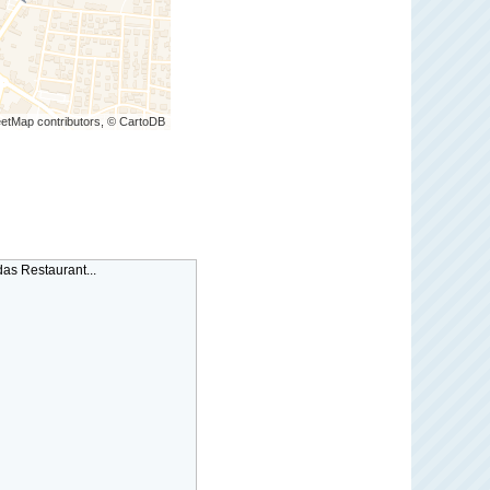
etMap contributors, © CartoDB