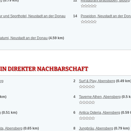
rg
(0.79 km)
12
Restaurant Bräustüberl, Biburg
ur und Sporthotel, Neustadt an der Donau
14
Poseidon, Neustadt an der Do
atumi, Neustadt an der Donau
(4.59 km)
 IN DIREKTER NACHBARSCHAFT
urg
2
Surf & Play, Abensberg
(0.49 km
 km)
4
Taverne Athen, Abensberg
(0.5 
g
(0.51 km)
6
Antica Osteria, Abensberg
(0.59
ata, Abensberg
(0.65 km)
8
Jungbräu, Abensberg
(0.79 km)