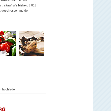
staurant-ID:
59609
rtraitaufrufe bisher:
3.811
s geschlossen melden
er
hochladen!
RG