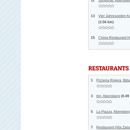
11
Jungbräu, Abensbe
13
Vier Jahreszeiten K
(3.56 km)
15
China-Restaurant H
RESTAURANTS
1
Pizzeria Riviera, Bib
3
Inn, Abensberg
(0.49
5
La Piazza, Abensber
7
Restaurant Villa Zap