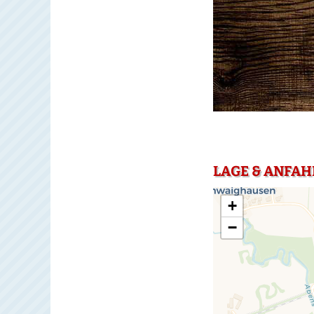
LAGE & ANFAHR
+
−