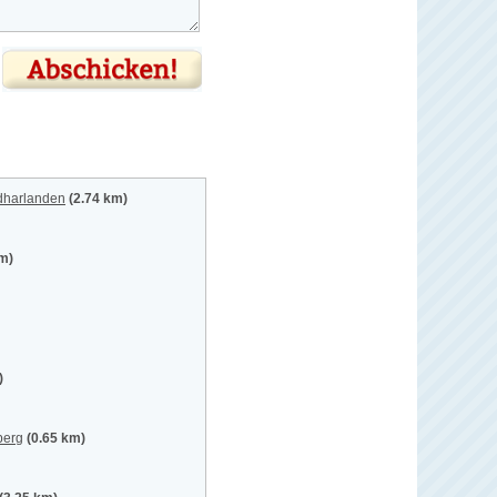
dharlanden
(2.74 km)
km)
)
berg
(0.65 km)