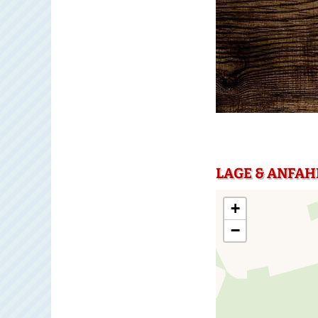
LAGE & ANFA
+
−