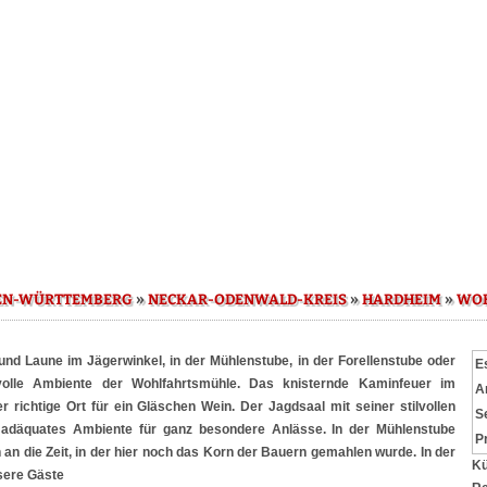
»
»
»
EN-WÜRTTEMBERG
NECKAR-ODENWALD-KREIS
HARDHEIM
WOH
nd Laune im Jägerwinkel, in der Mühlenstube, in der Forellenstube oder
E
volle Ambiente der Wohlfahrtsmühle. Das knisternde Kaminfeuer im
A
r richtige Ort für ein Gläschen Wein. Der Jagdsaal mit seiner stilvollen
S
n adäquates Ambiente für ganz besondere Anlässe. In der Mühlenstube
P
an die Zeit, in der hier noch das Korn der Bauern gemahlen wurde. In der
Kü
sere Gäste