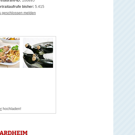
staurant-ID:
100895
rtraitaufrufe bisher:
5.415
s geschlossen melden
er
hochladen!
HARDHEIM