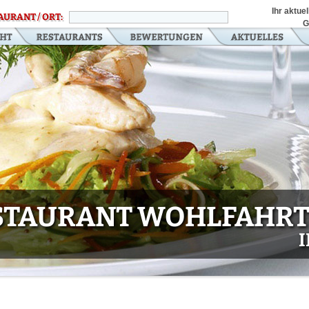
Ihr aktue
AURANT / ORT:
G
STAURANT WOHLFAHR