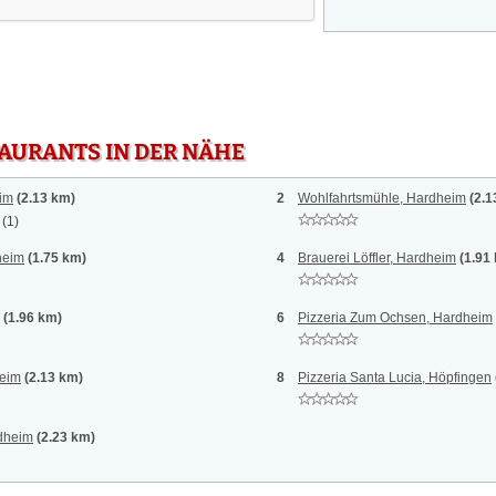
TAURANTS IN DER NÄHE
im
(2.13 km)
2
Wohlfahrtsmühle, Hardheim
(2.1
(1)
heim
(1.75 km)
4
Brauerei Löffler, Hardheim
(1.91
(1.96 km)
6
Pizzeria Zum Ochsen, Hardheim
heim
(2.13 km)
8
Pizzeria Santa Lucia, Höpfingen
rdheim
(2.23 km)