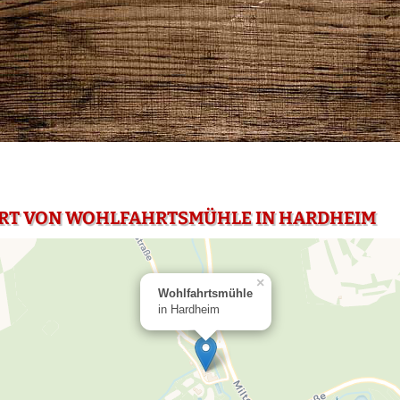
HRT VON WOHLFAHRTSMÜHLE IN HARDHEIM
×
Wohlfahrtsmühle
in Hardheim