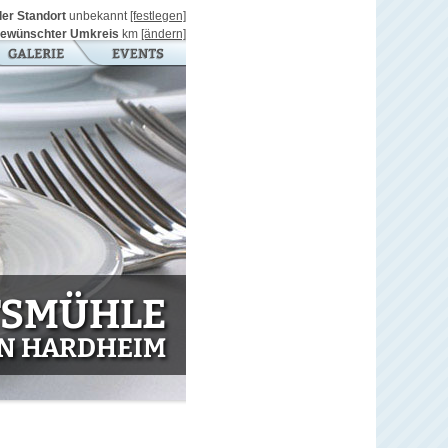
ller Standort
unbekannt
[festlegen]
ewünschter Umkreis
km
[ändern]
TSMÜHLE
IN HARDHEIM