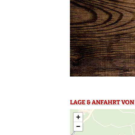
LAGE & ANFAHRT VON
+
−