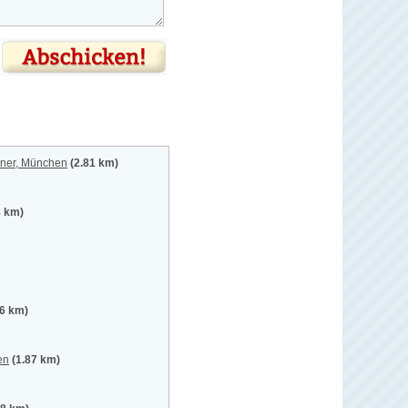
iner, München
(2.81 km)
8 km)
46 km)
en
(1.87 km)