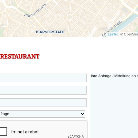
Leaflet
| © OpenStre
 RESTAURANT