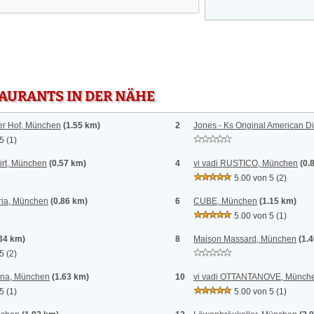
TAURANTS IN DER NÄHE
er Hof, München
(1.55 km)
2
Jones - Ks Original American D
 5
(1)
irt, München
(0.57 km)
4
vi vadi RUSTICO, München
(0.
5.00 von 5
(2)
ria, München
(0.86 km)
6
CUBE, München
(1.15 km)
5.00 von 5
(1)
.34 km)
8
Maison Massard, München
(1.
 5
(2)
iana, München
(1.63 km)
10
vi vadi OTTANTANOVE, Münch
 5
(1)
5.00 von 5
(1)