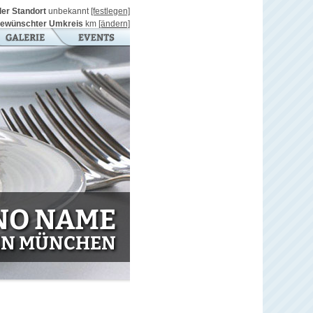
ller Standort
unbekannt
[festlegen]
ewünschter Umkreis
km
[ändern]
NO NAME
IN MÜNCHEN