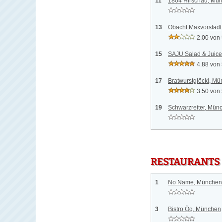
11
1804 Hirschau, Mü
13
Obacht Maxvorstad
2.00 von
15
SAJU Salad & Juic
4.88 von
17
Bratwurstglöckl, M
3.50 von
19
Schwarzreiter, Mün
RESTAURANTS
1
No Name, München
3
Bistro Öq, München