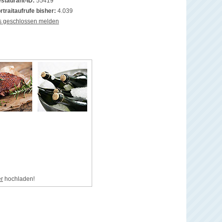
staurant-ID:
55419
rtraitaufrufe bisher:
4.039
s geschlossen melden
er
hochladen!