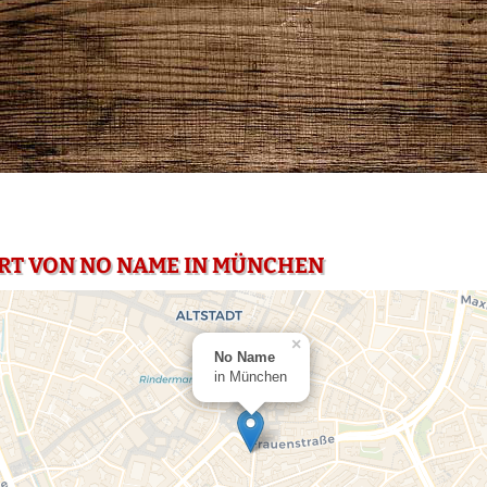
RT VON NO NAME IN MÜNCHEN
×
No Name
in München