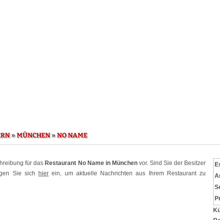
»
»
ERN
MÜNCHEN
NO NAME
chreibung für das
Restaurant No Name in München
vor. Sind Sie der Besitzer
E
ggen Sie sich
hier
ein, um aktuelle Nachrichten aus Ihrem Restaurant zu
A
S
P
Kü