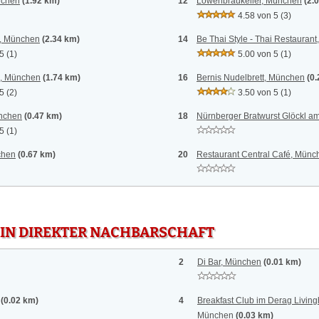
nchen
(1.92 km)
12
Löwenbräukeller, München
(2.
4.58 von 5
(3)
t, München
(2.34 km)
14
Be Thai Style - Thai Restauran
 5
(1)
5.00 von 5
(1)
e, München
(1.74 km)
16
Bernis Nudelbrett, München
(0
 5
(2)
3.50 von 5
(1)
ünchen
(0.47 km)
18
Nürnberger Bratwurst Glöckl 
 5
(1)
chen
(0.67 km)
20
Restaurant Central Café, Münc
 IN DIREKTER NACHBARSCHAFT
2
Di Bar, München
(0.01 km)
(0.02 km)
4
Breakfast Club im Derag Living
München
(0.03 km)