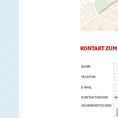
KONTAKT ZUM
NAME
TELEFON
E-MAIL
KONTAKTGRUND
SICHERHEITSCODE