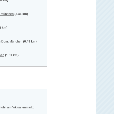
08 km)
t, München
(3.46 km)
.2 km)
am Dom, München
(0.49 km)
hen
(1.51 km)
hotel am Viktualienmarkt,