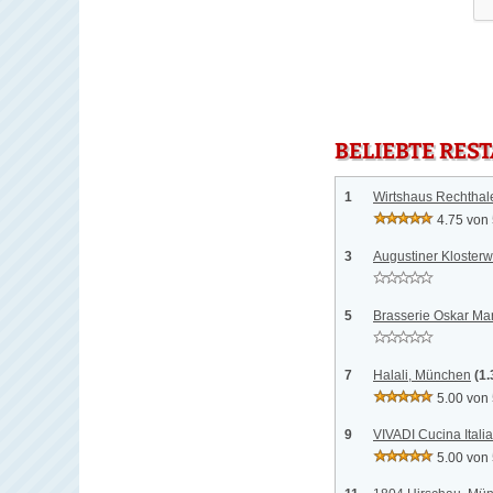
BELIEBTE RES
1
Wirtshaus Rechthal
4.75 von
3
Augustiner Klosterw
5
Brasserie Oskar Ma
7
Halali, München
(1
5.00 von
9
VIVADI Cucina Ital
5.00 von