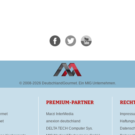
© 2008-2026 DeutschlandGourmet.
Ein MIG Unternehmen.
PREMIUM-PARTNER
RECH
rmet
Marzi InterMedia
Impress
et
anexion deutschland
Haftungs
DELTA TECH Computer Sys.
Datensch