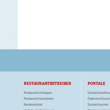
RESTAURANTBETREIBER
PORTALE
Restaurant eintragen
DeutschlandGou
Restaurant bearbeiten
ÖsterreichGourm
Musterportrait
SuisseGourmet