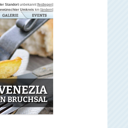
ller Standort
unbekannt
[festlegen]
ewünschter Umkreis
km
[ändern]
VENEZIA
IN BRUCHSAL