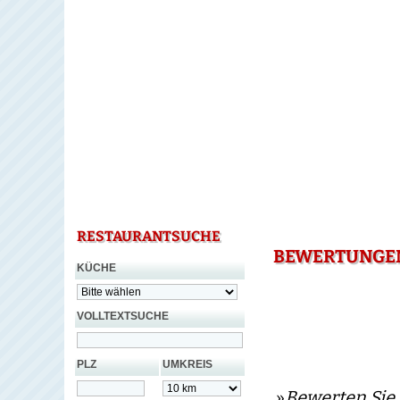
RESTAURANTSUCHE
BEWERTUNGEN
KÜCHE
VOLLTEXTSUCHE
PLZ
UMKREIS
»
Bewerten Sie 