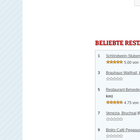
BELIEBTE RES
1
Schlindwein-Stuben
5.00 von
3
Brauhaus Wallhall, 
5
Restaurant Belveder
km)
4.75 von
7
Venezia, Bruchsal
(
9
Bistro Café Pegasus