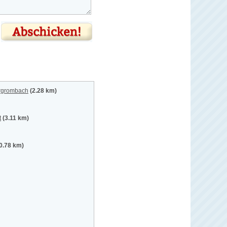
ergrombach
(2.28 km)
t
(3.11 km)
0.78 km)