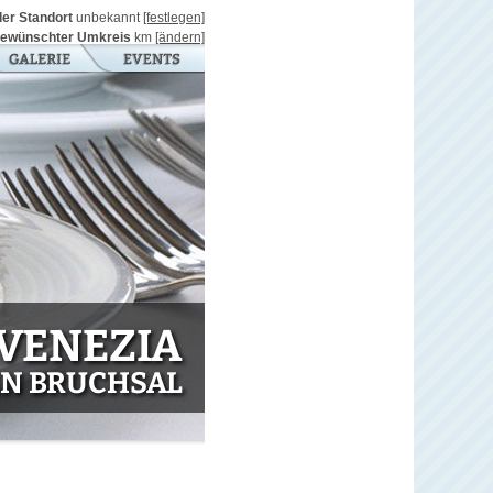
ller Standort
unbekannt
[festlegen]
ewünschter Umkreis
km
[ändern]
VENEZIA
IN BRUCHSAL