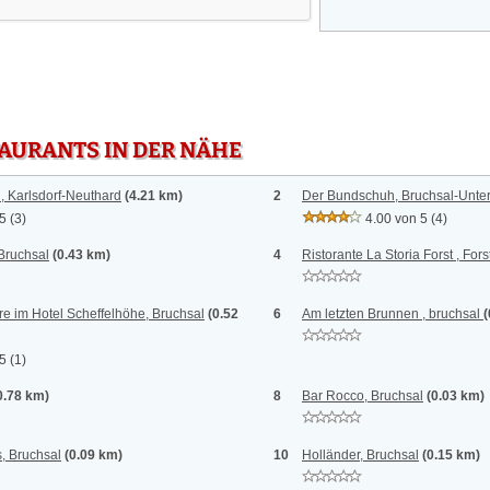
TAURANTS IN DER NÄHE
, Karlsdorf-Neuthard
(4.21 km)
2
Der Bundschuh, Bruchsal-Unt
 5
(3)
4.00 von 5
(4)
Bruchsal
(0.43 km)
4
Ristorante La Storia Forst , Fors
e im Hotel Scheffelhöhe, Bruchsal
(0.52
6
Am letzten Brunnen , bruchsal
(
 5
(1)
0.78 km)
8
Bar Rocco, Bruchsal
(0.03 km)
, Bruchsal
(0.09 km)
10
Holländer, Bruchsal
(0.15 km)