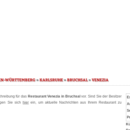
»
»
»
EN-WÜRTTEMBERG
KARLSRUHE
BRUCHSAL
VENEZIA
schreibung für das
Restaurant Venezia in Bruchsal
vor. Sind Sie der Besitzer
E
ggen Sie sich
hier
ein, um aktuelle Nachrichten aus Ihrem Restaurant zu
A
S
P
Kü