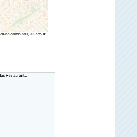
etMap contributors, © CartoDB