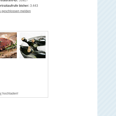
staurant-ID:
53927
rtraitaufrufe bisher:
3.443
s geschlossen melden
er
hochladen!