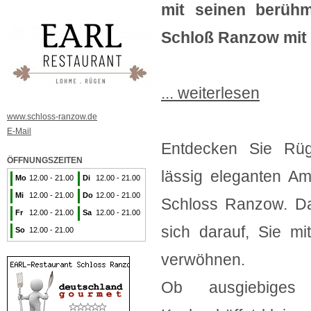
mit seinen berühm
Schloß Ranzow mit 
... weiterlesen
www.schloss-ranzow.de
E-Mail
Entdecken Sie Rüge
ÖFFNUNGSZEITEN
lässig eleganten A
Mo
12.00 - 21.00
Di
12.00 - 21.00
Mi
12.00 - 21.00
Do
12.00 - 21.00
Schloss Ranzow. Da
Fr
12.00 - 21.00
Sa
12.00 - 21.00
sich darauf, Sie mi
So
12.00 - 21.00
verwöhnen.
Ob ausgiebiges F