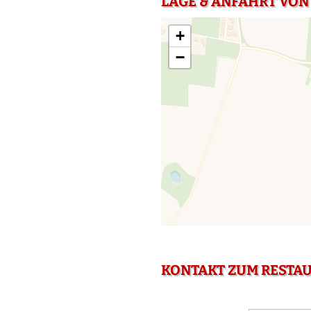
LAGE & ANFAHRT VON
+
−
KONTAKT ZUM RESTA