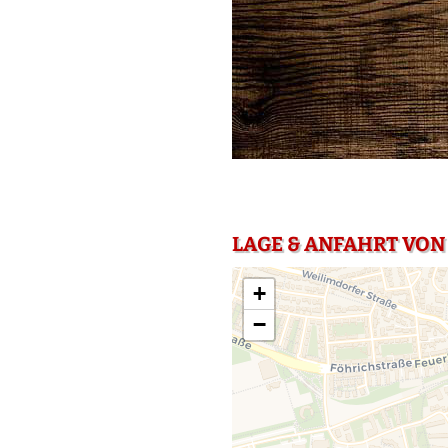
LAGE & ANFAHRT VON
+
−