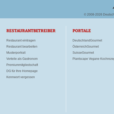
© 2008-2026 Deutsc
RESTAURANTBETREIBER
PORTALE
Restaurant eintragen
DeutschlandGourmet
Restaurant bearbeiten
ÖsterreichGourmet
Musterportrait
SuisseGourmet
Vorteile als Gastronom
Plantscape Vegane Kochreze
Premiummitgliedschaft
DG für Ihre Homepage
Kennwort vergessen