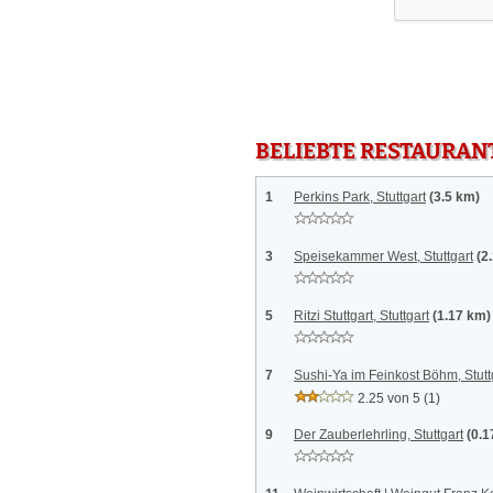
BELIEBTE RESTAURAN
1
Perkins Park, Stuttgart
(3.5 km)
3
Speisekammer West, Stuttgart
(2
5
Ritzi Stuttgart, Stuttgart
(1.17 km)
7
Sushi-Ya im Feinkost Böhm, Stutt
2.25 von 5
(1)
9
Der Zauberlehrling, Stuttgart
(0.1