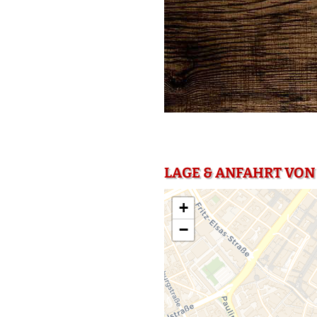
LAGE & ANFAHRT VON
+
−