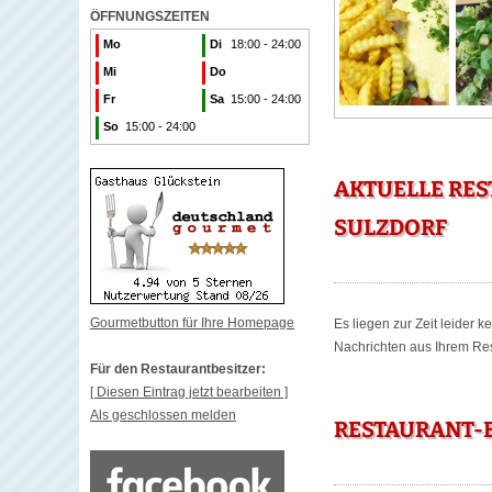
ÖFFNUNGSZEITEN
Mo
Di
18:00 - 24:00
Mi
Do
Fr
Sa
15:00 - 24:00
So
15:00 - 24:00
AKTUELLE RE
SULZDORF
Gourmetbutton für Ihre Homepage
Es liegen zur Zeit leider 
Nachrichten aus Ihrem Rest
Für den Restaurantbesitzer:
[ Diesen Eintrag jetzt bearbeiten ]
Als geschlossen melden
RESTAURANT-