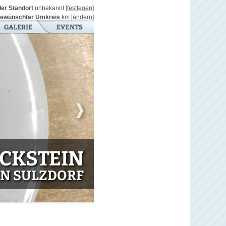
ller Standort
unbekannt
[festlegen]
ewünschter Umkreis
km
[ändern]
CKSTEIN
IN SULZDORF