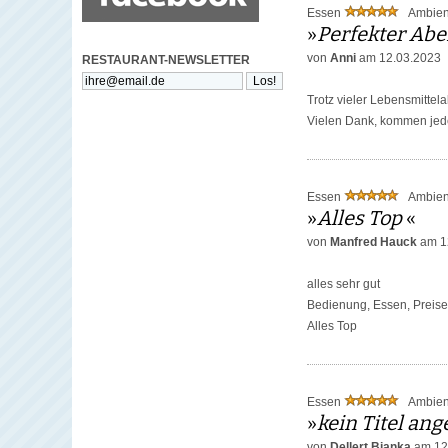
Essen
Ambie
»
Perfekter Ab
von
Anni
am 12.03.2023
RESTAURANT-NEWSLETTER
Trotz vieler Lebensmittel
Vielen Dank, kommen jede
Essen
Ambie
»
Alles Top
«
von
Manfred Hauck
am 1
alles sehr gut
Bedienung, Essen, Preise
Alles Top
Essen
Ambie
»
kein Titel an
von
Dellert Bianka
am 12