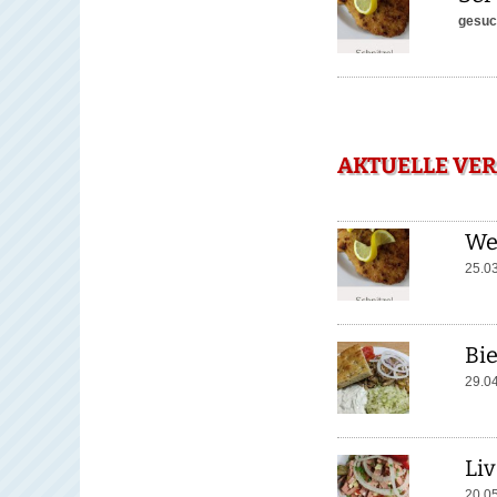
gesuc
AKTUELLE VER
We
25.0
Bi
29.0
Liv
20.0