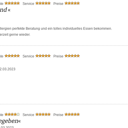
nte
Service
Preise
end
«
allergien perfekte Beratung und ein tolles individuelles Essen bekommen.
rzeit gerne wieder.
nte
Service
Preise
2.03.2023
nte
Service
Preise
gegeben
«
.03.2023