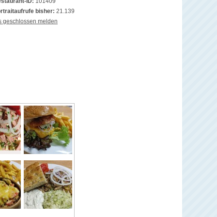
staurant-ID:
101409
rtraitaufrufe bisher:
21.139
s geschlossen melden