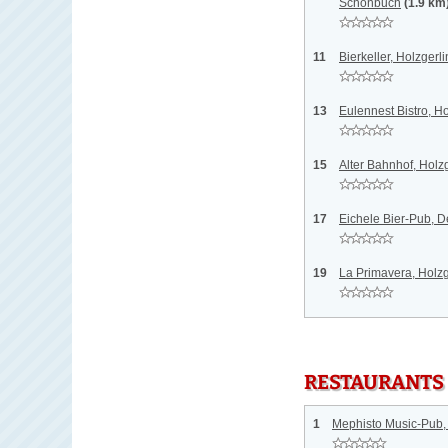
Schönbuch
(1.9 km
11
Bierkeller, Holzgerl
13
Eulennest Bistro, H
15
Alter Bahnhof, Holz
17
Eichele Bier-Pub, 
19
La Primavera, Holz
RESTAURANTS
1
Mephisto Music-Pub,