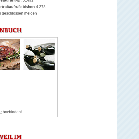
staurant-ID:
51492
rtraitaufrufe bisher:
4.278
s geschlossen melden
HÖNBUCH
er
hochladen!
EIL IM