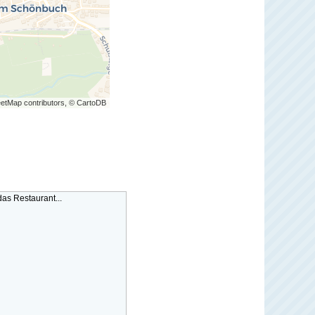
etMap contributors, © CartoDB