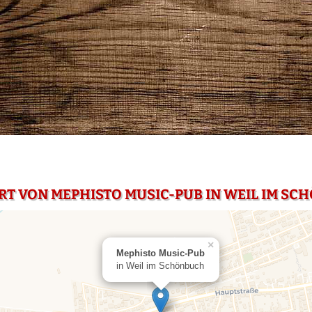
RT VON MEPHISTO MUSIC-PUB IN WEIL IM S
×
Mephisto Music-Pub
in Weil im Schönbuch