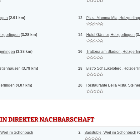
)
ingen
(2.91 km)
12
Pizza Mamma Mia, Holzgerling
olzgerlingen
(3.28 km)
14
Hotel Gärtner, Holzgerlingen
(3
gerlingen
(3.38 km)
16
Trattoria am Stadion, Holzgerli
Dettenhausen
(3.79 km)
18
Bistro Schaukelpferd, Holzgerl
gerlingen
(4.07 km)
20
Restaurante Bella Vista, Stein
 IN DIREKTER NACHBARSCHAFT
 Weil im Schönbuch
2
Badstüble, Weil im Schönbuch
(