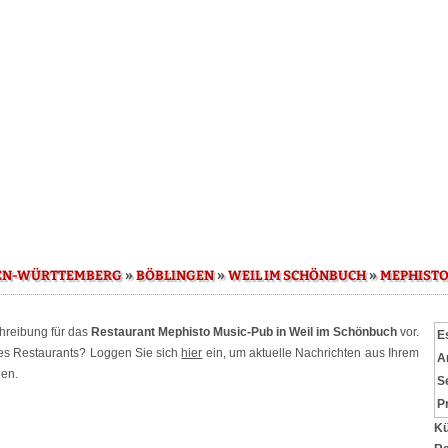
»
»
»
EN-WÜRTTEMBERG
BÖBLINGEN
WEIL IM SCHÖNBUCH
MEPHISTO
chreibung für das
Restaurant Mephisto Music-Pub in Weil im Schönbuch
vor.
E
ses Restaurants? Loggen Sie sich
hier
ein, um aktuelle Nachrichten aus Ihrem
A
hen.
S
P
Kü