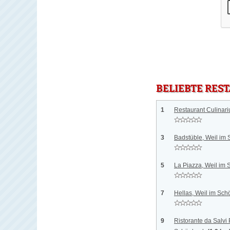
BELIEBTE RES
1
Restaurant Culinariu
3
Badstüble, Weil im
5
La Piazza, Weil im
7
Hellas, Weil im Sc
9
Ristorante da Salvi 