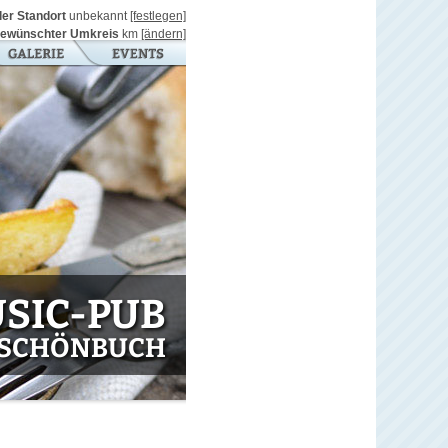
ller Standort
unbekannt
[festlegen]
ewünschter Umkreis
km
[ändern]
SIC-PUB
M SCHÖNBUCH