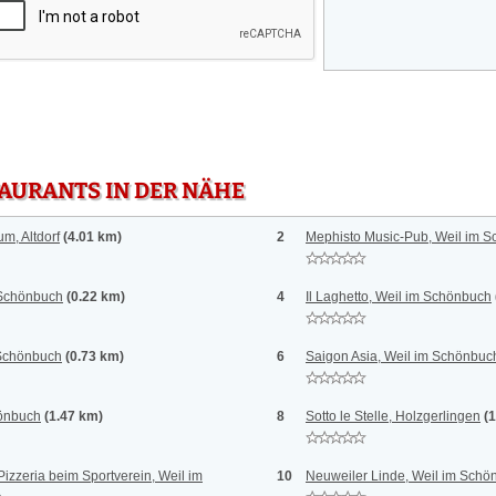
TAURANTS IN DER NÄHE
m, Altdorf
(4.01 km)
2
Mephisto Music-Pub, Weil im 
 Schönbuch
(0.22 km)
4
Il Laghetto, Weil im Schönbuch
 Schönbuch
(0.73 km)
6
Saigon Asia, Weil im Schönbuc
hönbuch
(1.47 km)
8
Sotto le Stelle, Holzgerlingen
(
Pizzeria beim Sportverein, Weil im
10
Neuweiler Linde, Weil im Schö