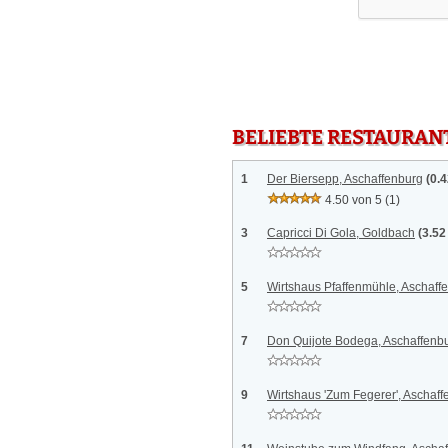
BELIEBTE RESTAURAN
1
Der Biersepp, Aschaffenburg
(0.
4.50 von 5
(1)
3
Capricci Di Gola, Goldbach
(3.52
5
Wirtshaus Pfaffenmühle, Aschaff
7
Don Quijote Bodega, Aschaffenb
9
Wirtshaus 'Zum Fegerer', Aschaf