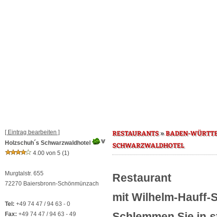
[ Eintrag bearbeiten ]
»
RESTAURANTS
BADEN-WÜRTT
Holzschuh´s Schwarzwaldhotel
SCHWARZWALDHOTEL
4.00 von 5
(1)
Murgtalstr. 655
Restaurant
72270 Baiersbronn-Schönmünzach
mit Wilhelm-Hauff-
Tel:
+49 74 47 / 94 63 - 0
Schlemmen Sie in s
Fax:
+49 74 47 / 94 63 - 49