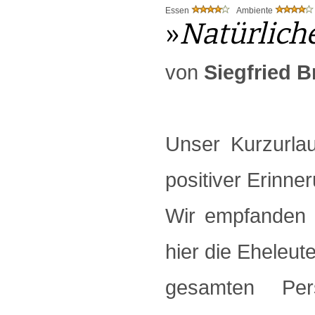
Essen
Ambiente
»
Natürlich
von
Siegfried 
Unser Kurzurla
positiver Erinne
Wir empfanden e
hier die Eheleut
gesamten Pe