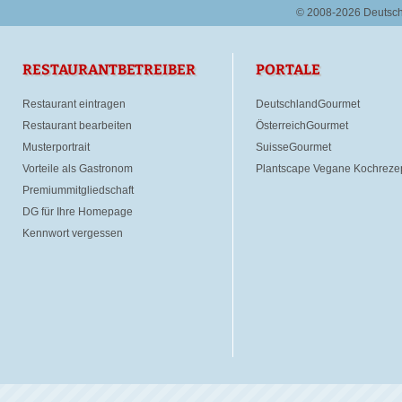
© 2008-2026 Deutsc
RESTAURANTBETREIBER
PORTALE
Restaurant eintragen
DeutschlandGourmet
Restaurant bearbeiten
ÖsterreichGourmet
Musterportrait
SuisseGourmet
Vorteile als Gastronom
Plantscape Vegane Kochreze
Premiummitgliedschaft
DG für Ihre Homepage
Kennwort vergessen