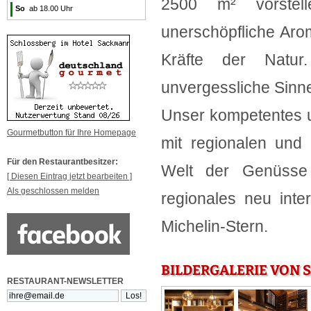
2500 m² vorstel
So
ab 18.00 Uhr
unerschöpfliche Arom
Kräfte der Natu
unvergessliche Sinne
Unser kompetentes 
Gourmetbutton für Ihre Homepage
mit regionalen und
Für den Restaurantbesitzer:
Welt der Genüsse e
[ Diesen Eintrag jetzt bearbeiten ]
Als geschlossen melden
regionales neu inte
Michelin-Stern.
BILDERGALERIE VON 
RESTAURANT-NEWSLETTER