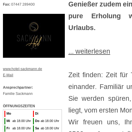
Genießer zudem ei
Fax:
07447 289400
pure Erholung w
Urlaubs.
... weiterlesen
www.hotel-sackmann.de
Zeit finden: Zeit für
E-Mail
einander. Familiär 
Ansprechpartner:
Familie Sackmann
Sie werden spüren
ÖFFNUNGSZEITEN
liegt, vom ersten Mo
Mo
Di
Wir freuen uns, Ih
Mi
ab 18.00 Uhr
Do
ab 18.00 Uhr
Fr
ab 18.00 Uhr
Sa
ab 18.00 Uhr