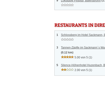
9
Lokstüble Pilspub, Baiersbronn
(1
RESTAURANTS IN DI
1
Schlossberg im Hotel Sackmann, 
3
Tannen-Zäpfle im Sackmann´s Wa
(0.12 km)
5.00 von 5
(1)
5
Silence-Höhenhotel Huzenbach, B
2.00 von 5
(1)