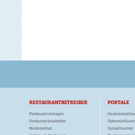
RESTAURANTBETREIBER
PORTALE
Restaurant eintragen
DeutschlandGou
Restaurant bearbeiten
ÖsterreichGourm
Musterportrait
SuisseGourmet