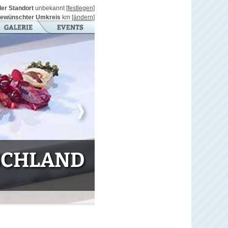
ller Standort
unbekannt
[festlegen]
ewünschter Umkreis
km
[ändern]
TSCHLAND