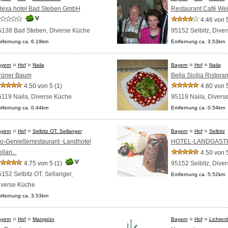
elexa hotel Bad Steben GmbH
Restaurant Café We
4.46 von 
5138 Bad Steben,
Diverse Küche
95152 Selbitz,
Diver
tfernung ca. 6.19km
Entfernung ca. 3.53km
»
»
»
»
yern
Hof
Naila
Bayern
Hof
Naila
rüner Baum
Bella Sicilia Ristora
4.50 von 5
(1)
4.80 von 
5119 Naila,
Diverse Küche
95119 Naila,
Divers
tfernung ca. 0.44km
Entfernung ca. 0.54km
»
»
»
»
yern
Hof
Selbitz OT. Sellanger
Bayern
Hof
Selbitz
io-Genießerrestaurant -Landhotel
HOTEL-LANDGAST
llan...
4.50 von 
4.75 von 5
(1)
95152 Selbitz,
Diver
152 Selbitz OT. Sellanger,
Entfernung ca. 5.52km
iverse Küche
tfernung ca. 3.53km
»
»
»
»
yern
Hof
Marxgrün
Bayern
Hof
Lichten