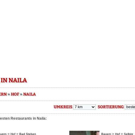
IN NAILA
»
»
ERN
HOF
NAILA
UMKREIS
SORTIERUNG
esten Restaurants in Naila:
»
»
»
»
yern
Hof
Bad Steben
Bayern
Hof
Selbitz