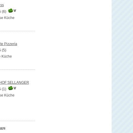
iss
5
(6)
se Küche
nte Pizzeria
5
(5)
e Küche
HOF SELLANGER
5
(1)
se Küche
berg