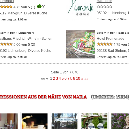
a Renato
Harmonie
4.75 von 5
(1)
95192 Lichtenberg,
5119 Marxgrün,
Diverse Küche
Entfernung ca. 6.32km
tfernung ca. 3.01km
»
»
»
»
yern
Hof
Lichtenberg
Bayern
Hof
Bad St
sthaus Friedrich-Wilhelm-Stollen
Hotel Promenade
5.00 von 5
(2)
4.75 von 
5192 Lichtenberg,
Diverse Küche
95138 Bad Steben,
tfernung ca. 6.98km
Entfernung ca. 6.11km
Seite 1 von 7.670
««
«
1
2
3
4
5
6
7
8
9
10
»
»»
RESSIONEN AUS DER NÄHE VON NAILA
(UMKREIS: 15KM)