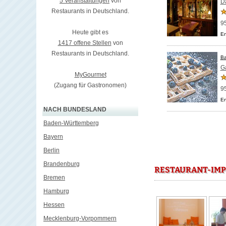
5 Veranstaltungen
von
D
Restaurants in Deutschland.
9
Heute gibt es
En
1417 offene Stellen
von
Restaurants in Deutschland.
Ba
Ga
MyGourmet
(Zugang für Gastronomen)
9
En
NACH BUNDESLAND
Baden-Württemberg
Bayern
Berlin
Brandenburg
RESTAURANT-IMP
Bremen
Hamburg
Hessen
Mecklenburg-Vorpommern