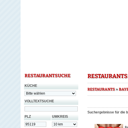
RESTAURANTS 
RESTAURANTSUCHE
KÜCHE
»
RESTAURANTS
BAY
VOLLTEXTSUCHE
Suchergebnisse für die b
PLZ
UMKREIS
Ba