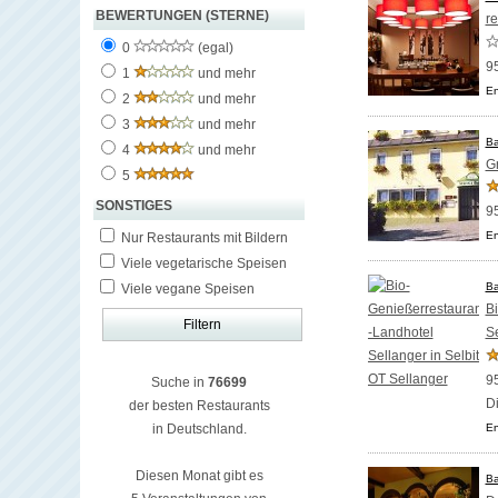
BEWERTUNGEN (STERNE)
r
0
(egal)
9
1
und mehr
En
2
und mehr
3
und mehr
Ba
4
und mehr
G
5
SONSTIGES
9
En
Nur Restaurants mit Bildern
Viele vegetarische Speisen
Ba
Viele vegane Speisen
B
Se
95
Suche in
76699
D
der besten Restaurants
in Deutschland.
En
Diesen Monat gibt es
Ba