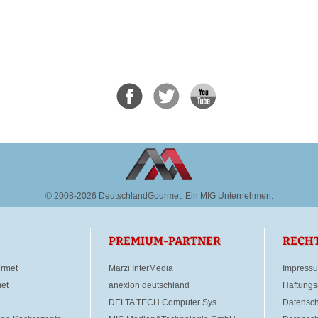
© 2008-2026 DeutschlandGourmet.
Ein MIG Unternehmen.
PREMIUM-PARTNER
RECH
rmet
Marzi InterMedia
Impress
et
anexion deutschland
Haftungs
DELTA TECH Computer Sys.
Datensch