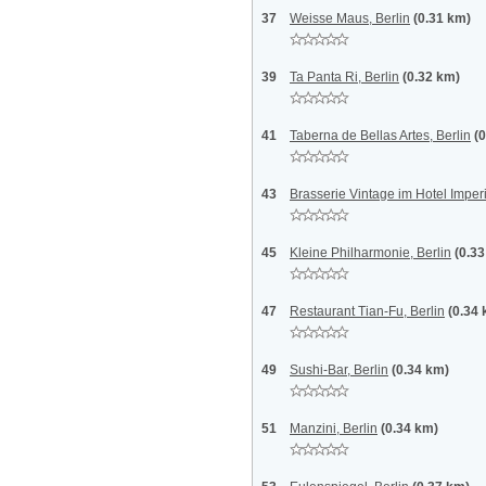
37
Weisse Maus, Berlin
(0.31 km)
39
Ta Panta Ri, Berlin
(0.32 km)
41
Taberna de Bellas Artes, Berlin
(
43
Brasserie Vintage im Hotel Imperi
45
Kleine Philharmonie, Berlin
(0.3
47
Restaurant Tian-Fu, Berlin
(0.34
49
Sushi-Bar, Berlin
(0.34 km)
51
Manzini, Berlin
(0.34 km)