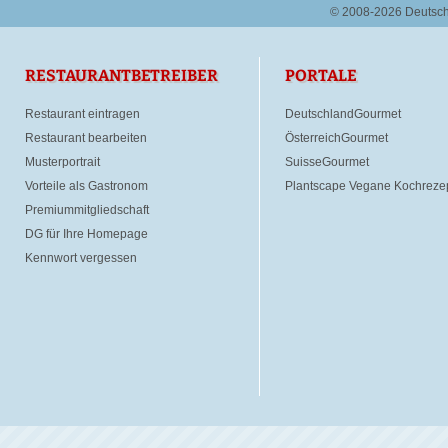
© 2008-2026 Deutsc
RESTAURANTBETREIBER
PORTALE
Restaurant eintragen
DeutschlandGourmet
Restaurant bearbeiten
ÖsterreichGourmet
Musterportrait
SuisseGourmet
Vorteile als Gastronom
Plantscape Vegane Kochreze
Premiummitgliedschaft
DG für Ihre Homepage
Kennwort vergessen