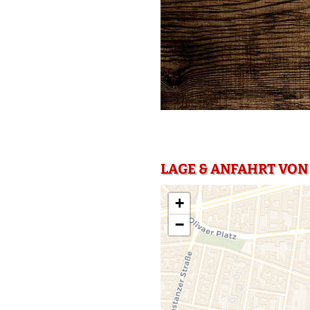
LAGE & ANFAHRT VON
+
−