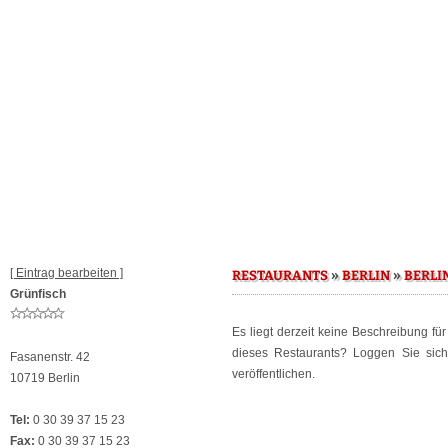
[ Eintrag bearbeiten ]
»
»
RESTAURANTS
BERLIN
BERLI
Grünfisch
Es liegt derzeit keine Beschreibung fü
dieses Restaurants? Loggen Sie sic
Fasanenstr. 42
veröffentlichen.
10719 Berlin
Tel:
0 30 39 37 15 23
Fax:
0 30 39 37 15 23