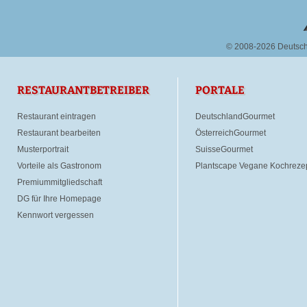
© 2008-2026 Deutsc
RESTAURANTBETREIBER
PORTALE
Restaurant eintragen
DeutschlandGourmet
Restaurant bearbeiten
ÖsterreichGourmet
Musterportrait
SuisseGourmet
Vorteile als Gastronom
Plantscape Vegane Kochreze
Premiummitgliedschaft
DG für Ihre Homepage
Kennwort vergessen