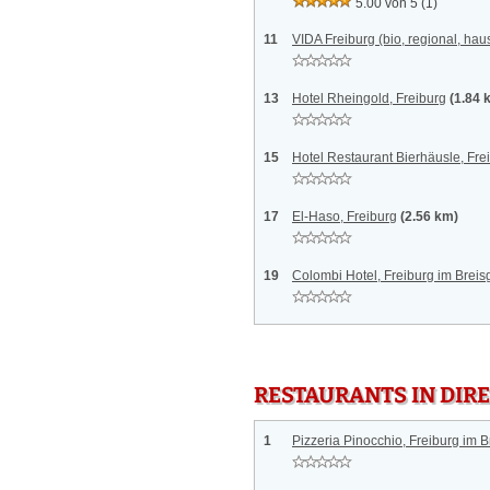
5.00 von 5
(1)
11
VIDA Freiburg (bio, regional, ha
13
Hotel Rheingold, Freiburg
(1.84 
15
Hotel Restaurant Bierhäusle, Fr
17
El-Haso, Freiburg
(2.56 km)
19
Colombi Hotel, Freiburg im Brei
RESTAURANTS IN DI
1
Pizzeria Pinocchio, Freiburg im 