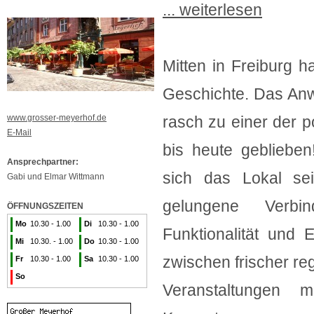
... weiterlesen
Mitten in Freiburg ha
Geschichte. Das Anw
www.grosser-meyerhof.de
rasch zu einer der p
E-Mail
bis heute geblieben
Ansprechpartner:
sich das Lokal se
Gabi und Elmar Wittmann
gelungene Verbi
ÖFFNUNGSZEITEN
Mo
10.30 - 1.00
Di
10.30 - 1.00
Funktionalität und 
Mi
10.30. - 1.00
Do
10.30 - 1.00
zwischen frischer re
Fr
10.30 - 1.00
Sa
10.30 - 1.00
So
Veranstaltungen m