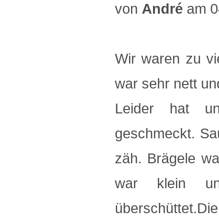
von
André
am 0
Wir waren zu v
war sehr nett un
Leider hat u
geschmeckt. Sau
zäh. Brägele war
war klein un
überschüttet.D