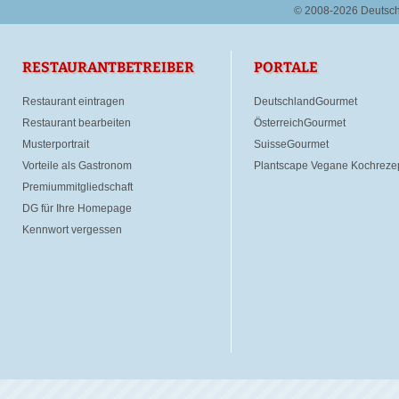
© 2008-2026 Deutsc
RESTAURANTBETREIBER
PORTALE
Restaurant eintragen
DeutschlandGourmet
Restaurant bearbeiten
ÖsterreichGourmet
Musterportrait
SuisseGourmet
Vorteile als Gastronom
Plantscape Vegane Kochreze
Premiummitgliedschaft
DG für Ihre Homepage
Kennwort vergessen