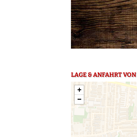
LAGE & ANFAHRT VON
+
−