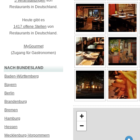
5 Veranstaltungen
von
Restaurants in Deutschland.
Heute gibt es
1417 offene Stellen
von
Restaurants in Deutschland.
MyGourmet
(Zugang für Gastronomen)
NACH BUNDESLAND
Baden-Württemberg
Bayern
Berlin
Brandenburg
Bremen
+
Hamburg
−
Hessen
Mecklenburg-Vorpommern