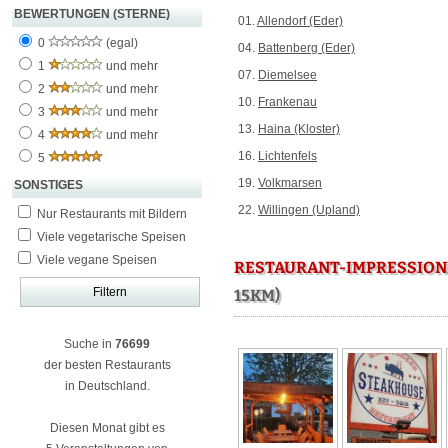
BEWERTUNGEN (STERNE)
01.
Allendorf (Eder)
0
(egal)
04.
Battenberg (Eder)
1
und mehr
07.
Diemelsee
2
und mehr
10.
Frankenau
3
und mehr
13.
Haina (Kloster)
4
und mehr
16.
Lichtenfels
5
19.
Volkmarsen
SONSTIGES
22.
Willingen (Upland)
Nur Restaurants mit Bildern
Viele vegetarische Speisen
Viele vegane Speisen
RESTAURANT-IMPRESSION
15KM)
Suche in
76699
der besten Restaurants
in Deutschland.
Diesen Monat gibt es