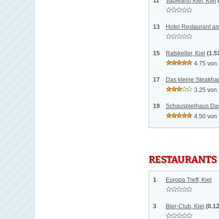
11
Vapieano Kiel, Kiel
13
Hotel Restaurant an
15
Ratskeller, Kiel
(1.5
4.75 von
17
Das kleine Steakhau
3.25 von
19
Schauspielhaus Das 
4.50 von
RESTAURANTS
1
Europa Treff, Kiel
3
Bier-Club, Kiel
(0.1