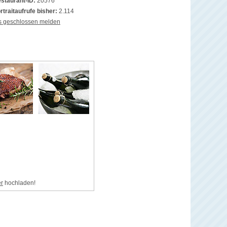
staurant-ID:
20576
rtraitaufrufe bisher:
2.114
s geschlossen melden
er
hochladen!