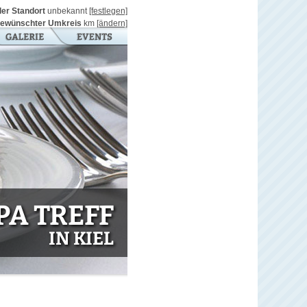
ller Standort
unbekannt
[festlegen]
ewünschter Umkreis
km
[ändern]
A TREFF
IN KIEL