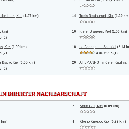
(1.02 km)
12
L´Osteria Kiel, Kiel
(1.2 km)
 der Hörn, Kiel
(1.27 km)
14
Tonis Restaurant, Kiel
(1.29 km
1 km)
16
Kieler Brauerei, Kiel
(1.53 km)
 5
(1)
s, Kiel
(1.99 km)
18
La Bodega del Sol, Kiel
(2.14 
 5
(2)
4.00 von 5
(1)
Bistro, Kiel
(3.05 km)
20
AHLMANNS im Kieler Kaufmann
 5
(1)
 IN DIREKTER NACHBARSCHAFT
2
Adria Grill, Kiel
(0.09 km)
2 km)
4
Kleine Kneipe, Kiel
(0.33 km)