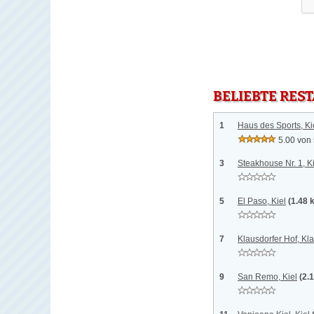
BELIEBTE RES
1
Haus des Sports, Ki
5.00 von
3
Steakhouse Nr. 1, K
5
El Paso, Kiel
(1.48 
7
Klausdorfer Hof, Kl
9
San Remo, Kiel
(2.