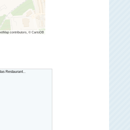
etMap contributors, © CartoDB