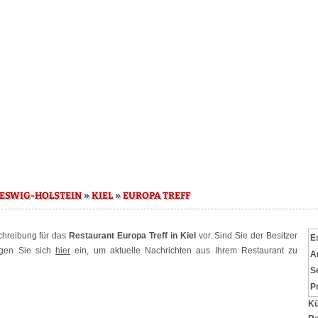
»
»
ESWIG-HOLSTEIN
KIEL
EUROPA TREFF
schreibung für das
Restaurant Europa Treff in Kiel
vor. Sind Sie der Besitzer
E
ggen Sie sich
hier
ein, um aktuelle Nachrichten aus Ihrem Restaurant zu
A
S
P
Kü