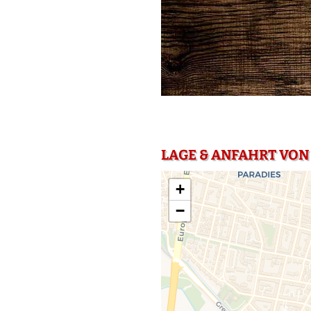
LAGE & ANFAHRT VON
+
−