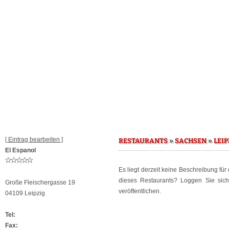
[ Eintrag bearbeiten ]
»
»
RESTAURANTS
SACHSEN
LEIP
El Espanol
Es liegt derzeit keine Beschreibung für
dieses Restaurants? Loggen Sie sic
Große Fleischergasse 19
veröffentlichen.
04109 Leipzig
Tel:
Fax: