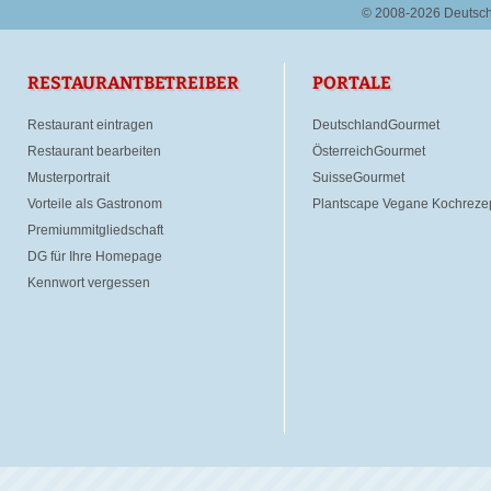
© 2008-2026 Deutsc
RESTAURANTBETREIBER
PORTALE
Restaurant eintragen
DeutschlandGourmet
Restaurant bearbeiten
ÖsterreichGourmet
Musterportrait
SuisseGourmet
Vorteile als Gastronom
Plantscape Vegane Kochreze
Premiummitgliedschaft
DG für Ihre Homepage
Kennwort vergessen