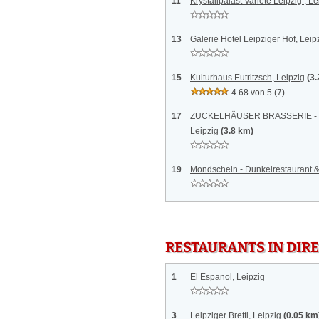
11
Krystallpalast Varieté Leipzig , Le
13
Galerie Hotel Leipziger Hof, Leip
15
Kulturhaus Eutritzsch, Leipzig
(3
4.68 von 5
(7)
17
ZUCKELHÄUSER BRASSERIE - Res
Leipzig
(3.8 km)
19
Mondschein - Dunkelrestaurant &
RESTAURANTS IN DI
1
El Espanol, Leipzig
3
Leipziger Brettl, Leipzig
(0.05 km