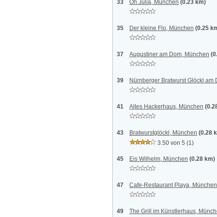
33
Oh Julia, München
(0.23 km)
35
Der kleine Flo, München
(0.25 k
37
Augustiner am Dom, München
(0
39
Nürnberger Bratwurst Glöckl a
41
Altes Hackerhaus, München
(0.2
43
Bratwurstglöckl, München
(0.28 
3.50 von 5
(1)
45
Eis Wilhelm, München
(0.28 km)
47
Cafe-Restaurant Playa, München
49
The Grill im Künstlerhaus, Münc