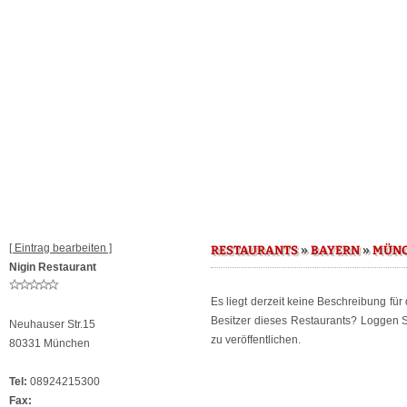
[ Eintrag bearbeiten ]
»
»
RESTAURANTS
BAYERN
MÜN
Nigin Restaurant
Es liegt derzeit keine Beschreibung für
Besitzer dieses Restaurants? Loggen 
Neuhauser Str.15
zu veröffentlichen.
80331 München
Tel:
08924215300
Fax: