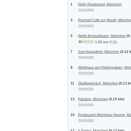
1
Nigin Restaurant, München
3
Rischart Café zur Mauth, Münch
5
Wolfs-Brotzeitladen, München
(0
1.00 von 5
(1)
7
Zum Augustiner, München
(0.12 
9
Wirtshaus am Färbergraben, Mü
11
Stadtgespräch, München
(0.13 k
13
Paisano, München
(0.15 km)
15
Restaurant Weinhaus Neuner, M
17
il Sogno, München
(0.17 km)