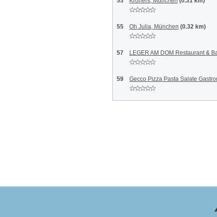
53
Kroners, München
(0.31 km)
55
Oh Julia, München
(0.32 km)
57
LEGER AM DOM Restaurant & Ba
59
Gecco Pizza Pasta Salate Gastr