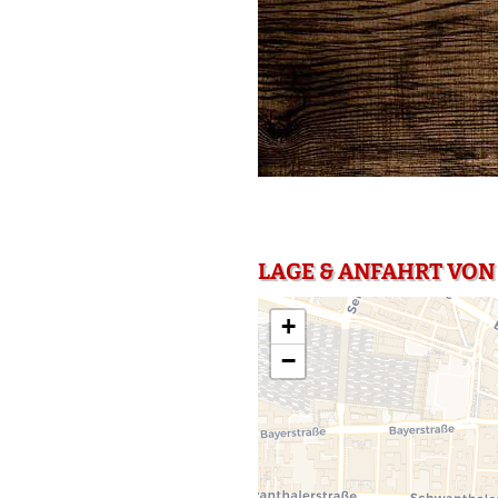
LAGE & ANFAHRT VON
+
−