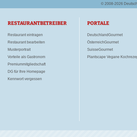
© 2008-2026 Deutsc
RESTAURANTBETREIBER
PORTALE
Restaurant eintragen
DeutschlandGourmet
Restaurant bearbeiten
ÖsterreichGourmet
Musterportrait
SuisseGourmet
Vorteile als Gastronom
Plantscape Vegane Kochreze
Premiummitgliedschaft
DG für Ihre Homepage
Kennwort vergessen