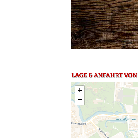
LAGE & ANFAHRT VON
+
−