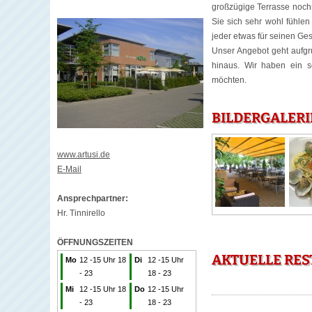
großzügige Terrasse nochm
Sie sich sehr wohl fühlen
jeder etwas für seinen Ge
Unser Angebot geht aufgr
hinaus. Wir haben ein se
möchten.
BILDERGALERI
www.artusi.de
E-Mail
Ansprechpartner:
Hr. Tinnirello
ÖFFNUNGSZEITEN
AKTUELLE RES
Mo
12 -15 Uhr 18
Di
12 -15 Uhr
- 23
18 - 23
Mi
12 -15 Uhr 18
Do
12 -15 Uhr
- 23
18 - 23