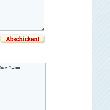
ünster
(4.1 km)
)