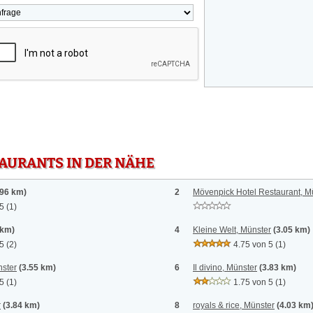
TAURANTS IN DER NÄHE
.96 km)
2
Mövenpick Hotel Restaurant, M
 5
(1)
 km)
4
Kleine Welt, Münster
(3.05 km)
 5
(2)
4.75 von 5
(1)
ster
(3.55 km)
6
Il divino, Münster
(3.83 km)
 5
(1)
1.75 von 5
(1)
r
(3.84 km)
8
royals & rice, Münster
(4.03 km