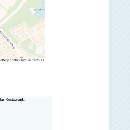
etMap contributors, © CartoDB