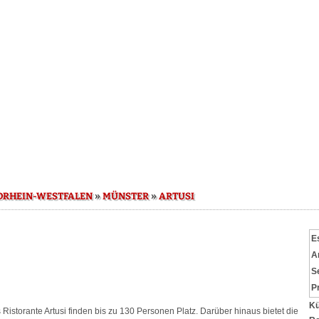
»
»
DRHEIN-WESTFALEN
MÜNSTER
ARTUSI
E
A
S
P
Kü
Ristorante Artusi finden bis zu 130 Personen Platz. Darüber hinaus bietet die