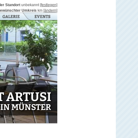
ller Standort
unbekannt
[festlegen]
ewünschter Umkreis
km
[ändern]
 ARTUSI
IN MÜNSTER