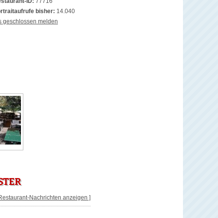
staurant-ID:
77716
rtraitaufrufe bisher:
14.040
s geschlossen melden
STER
 Restaurant-Nachrichten anzeigen ]