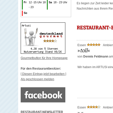
Fr
12 -15 Uhr 18
Sa
18 - 23 Uhr
Es liegen zur Zeit leider 
- 23
Nachrichten aus Ihrem Rest
So
RESTAURANT-
Essen
Ambie
»
toll
«
von
Dennis Feldmann
am
Gourmetbutton für Ihre Homepage
Wir haben im ARTUSI eine
Für den Restaurantbesitzer:
[ Diesen Eintrag jetzt bearbeiten ]
Als geschlossen melden
Essen
Ambie
»
«
RESTAURANT-NEWSLETTER