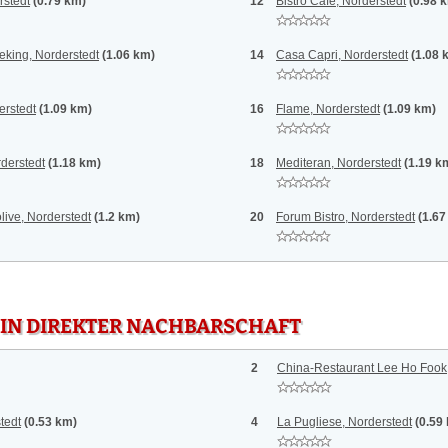
rstedt
(0.79 km)
12
Bistro Café, Norderstedt
(0.98 
eking, Norderstedt
(1.06 km)
14
Casa Capri, Norderstedt
(1.08 
rstedt
(1.09 km)
16
Flame, Norderstedt
(1.09 km)
rderstedt
(1.18 km)
18
Mediteran, Norderstedt
(1.19 k
live, Norderstedt
(1.2 km)
20
Forum Bistro, Norderstedt
(1.67
 IN DIREKTER NACHBARSCHAFT
2
China-Restaurant Lee Ho Fook,
tedt
(0.53 km)
4
La Pugliese, Norderstedt
(0.59