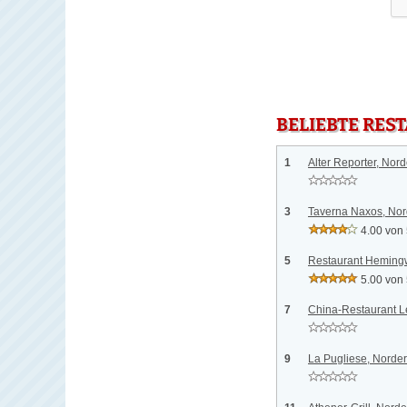
BELIEBTE RES
1
Alter Reporter, Nord
3
Taverna Naxos, Nor
4.00 von
5
Restaurant Hemingw
5.00 von
7
China-Restaurant L
9
La Pugliese, Norder