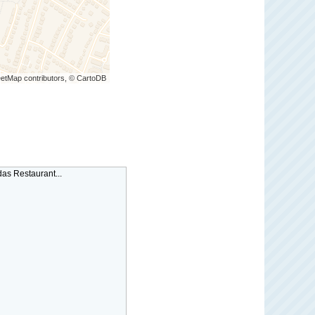
etMap contributors, © CartoDB