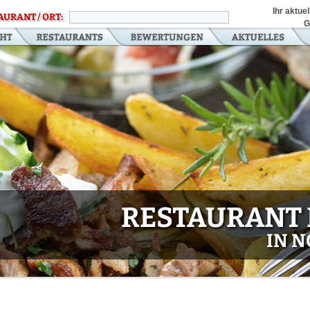
Ihr aktue
AURANT / ORT:
G
RESTAURANT 
IN 