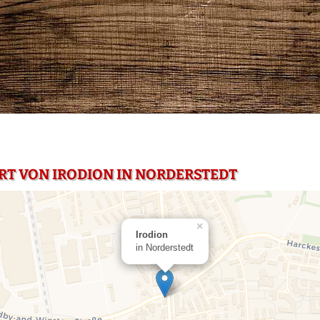
RT VON IRODION IN NORDERSTEDT
×
Irodion
in Norderstedt