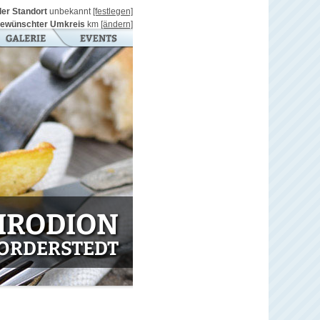
ller Standort
unbekannt
[festlegen]
ewünschter Umkreis
km
[ändern]
IRODION
NORDERSTEDT