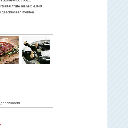
staurant-ID:
70521
rtraitaufrufe bisher:
4.949
s geschlossen melden
er
hochladen!
T