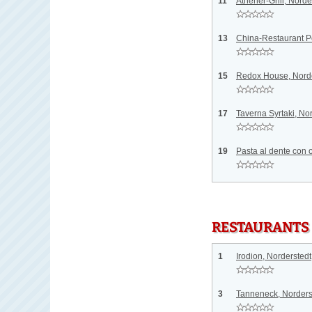
11
Athener-Grill, Norde
13
China-Restaurant P
15
Redox House, Norde
17
Taverna Syrtaki, No
19
Pasta al dente con o
RESTAURANTS
1
Irodion, Norderstedt
3
Tanneneck, Norders