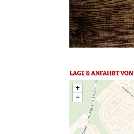
LAGE & ANFAHRT VON
+
−