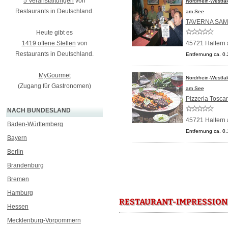
5 Veranstaltungen
von
Nordrhein-Westfa
Restaurants in Deutschland.
am See
TAVERNA SA
Heute gibt es
1419 offene Stellen
von
45721 Haltern
Restaurants in Deutschland.
Entfernung ca. 0
MyGourmet
Nordrhein-Westfa
(Zugang für Gastronomen)
am See
Pizzeria Tosca
NACH BUNDESLAND
45721 Haltern
Baden-Württemberg
Entfernung ca. 0
Bayern
Berlin
Brandenburg
Bremen
Hamburg
RESTAURANT-IMPRESSION
Hessen
Mecklenburg-Vorpommern