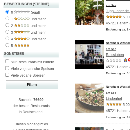
BEWERTUNGEN (STERNE)
am See
Jupp unner de
0
(egal)
5.00
1
und mehr
45721 Haltern
2
und mehr
Entfernung ca. 3
3
und mehr
4
und mehr
Nordrhein-Westfa
5
am See
SONSTIGES
Ratsstuben
Nur Restaurants mit Bildern
45721 Haltern
Viele vegetarische Speisen
Entfernung ca. 0
Viele vegane Speisen
Nordrhein-Westfa
am See
Lindenhof
Suche in
76699
5.00
der besten Restaurants
45721 Haltern
in Deutschland.
Entfernung ca. 4
Diesen Monat gibt es