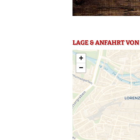
LAGE & ANFAHRT VON
+
−