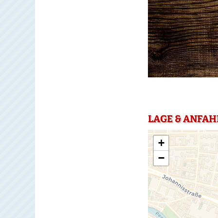
LAGE & ANFA
+
−