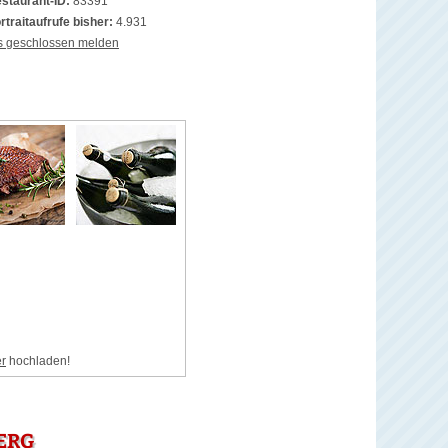
staurant-ID:
83391
rtraitaufrufe bisher:
4.931
s geschlossen melden
er
hochladen!
ERG