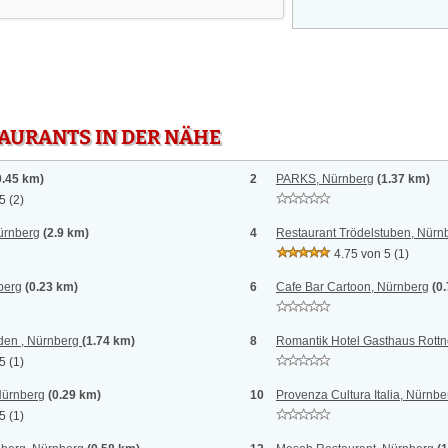
TAURANTS IN DER NÄHE
0.45 km)
2
PARKS, Nürnberg
(1.37 km)
 5
(2)
ürnberg
(2.9 km)
4
Restaurant Trödelstuben, Nürn
4.75 von 5
(1)
berg
(0.23 km)
6
Cafe Bar Cartoon, Nürnberg
(0
nden , Nürnberg
(1.74 km)
8
Romantik Hotel Gasthaus Rottn
 5
(1)
Nürnberg
(0.29 km)
10
Provenza Cultura Italia, Nürnbe
 5
(1)