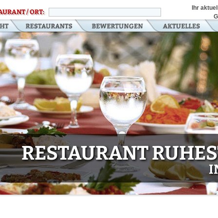
Ihr aktue
AURANT / ORT:
G
RESTAURANT RUHE
I