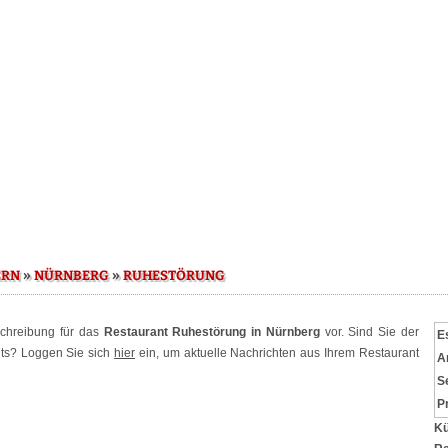
»
»
ERN
NÜRNBERG
RUHESTÖRUNG
schreibung für das
Restaurant Ruhestörung in Nürnberg
vor. Sind Sie der
E
nts? Loggen Sie sich
hier
ein, um aktuelle Nachrichten aus Ihrem Restaurant
A
S
P
Kü