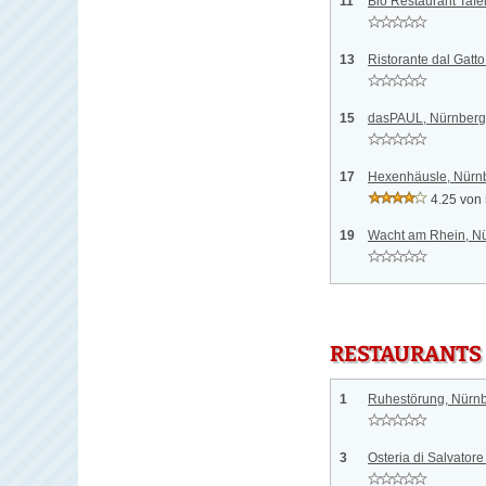
11
Bio Restaurant Tafe
13
Ristorante dal Gatt
15
dasPAUL, Nürnberg
17
Hexenhäusle, Nürn
4.25 von
19
Wacht am Rhein, N
RESTAURANTS
1
Ruhestörung, Nürn
3
Osteria di Salvator