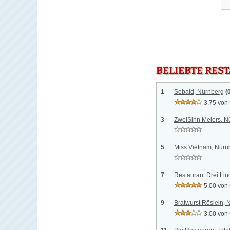
BELIEBTE RES
1
Sebald, Nürnberg
(
3.75 von
3
ZweiSinn Meiers, N
5
Miss Vietnam, Nürn
7
Restaurant Drei Li
5.00 von
9
Bratwurst Röslein, 
3.00 von