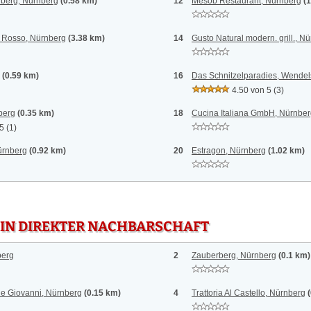
lberg, Nürnberg
(0.58 km)
12
Mesob Restaurant, Nürnberg
(
o Rosso, Nürnberg
(3.38 km)
14
Gusto Natural modern. grill., N
(0.59 km)
16
Das Schnitzelparadies, Wendel
4.50 von 5
(3)
berg
(0.35 km)
18
Cucina Italiana GmbH, Nürnbe
 5
(1)
ürnberg
(0.92 km)
20
Estragon, Nürnberg
(1.02 km)
 IN DIREKTER NACHBARSCHAFT
berg
2
Zauberberg, Nürnberg
(0.1 km)
e e Giovanni, Nürnberg
(0.15 km)
4
Trattoria Al Castello, Nürnberg