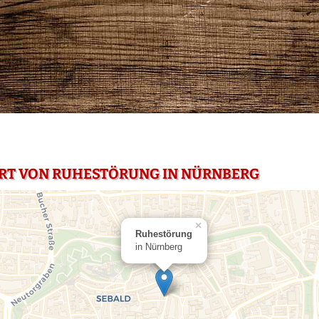
HRT VON RUHESTÖRUNG IN NÜRNBERG
×
Ruhestörung
in Nürnberg