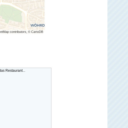
etMap contributors, © CartoDB