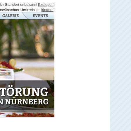
ller Standort
unbekannt
[festlegen]
ewünschter Umkreis
km
[ändern]
STÖRUNG
N NÜRNBERG