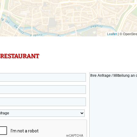
Leaflet
| © OpenStre
 RESTAURANT