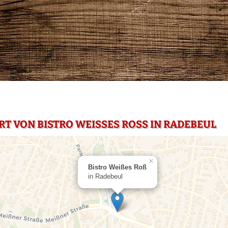
T VON BISTRO WEISSES ROSS IN RADEBEUL
×
Bistro Weißes Roß
in Radebeul