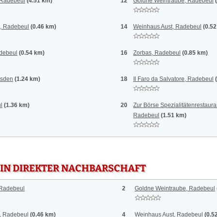
 Radebeul
(4.51 km)
12
Goldne Weintraube, Radebeul
, Radebeul
(0.46 km)
14
Weinhaus Aust, Radebeul
(0.5
adebeul
(0.54 km)
16
Zorbas, Radebeul
(0.85 km)
esden
(1.24 km)
18
Il Faro da Salvatore, Radebeul
l
(1.36 km)
20
Zur Börse Spezialitätenrestaur
Radebeul
(1.51 km)
 IN DIREKTER NACHBARSCHAFT
 Radebeul
2
Goldne Weintraube, Radebeul
, Radebeul
(0.46 km)
4
Weinhaus Aust, Radebeul
(0.5