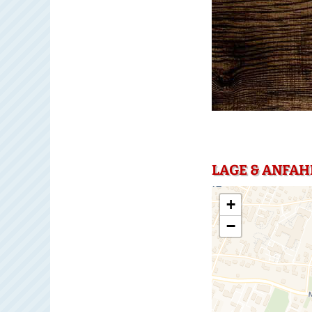
LAGE & ANFAHR
+
−