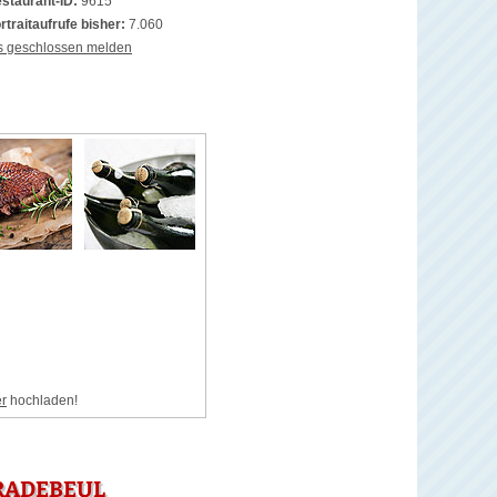
staurant-ID:
9615
rtraitaufrufe bisher:
7.060
s geschlossen melden
er
hochladen!
ADEBEUL