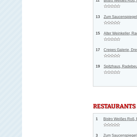
11
Bistro Weißes Roß,
13
Zum Saucenspiegel
15
Alter Weinkeller, R
17
Crepes Galerie, Dr
19
Spitzhaus, Radebeu
RESTAURANTS
1
Bistro Weißes Roß,
3
Zum Saucenspiegel