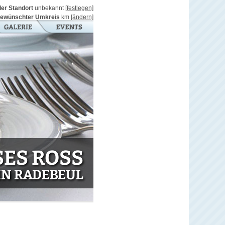
ller Standort
unbekannt
[festlegen]
ewünschter Umkreis
km
[ändern]
S ROSS
IN RADEBEUL