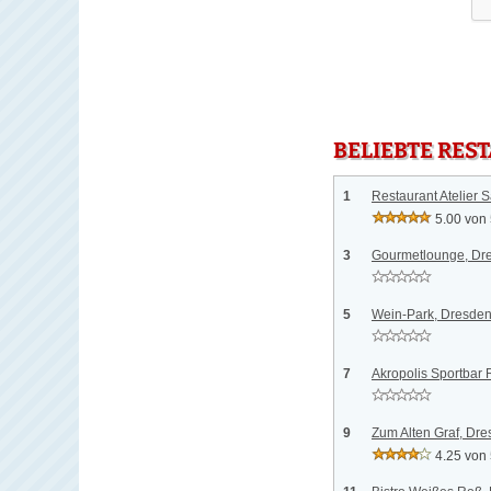
BELIEBTE RES
1
Restaurant Atelier 
5.00 von
3
Gourmetlounge, Dr
5
Wein-Park, Dresde
7
Akropolis Sportbar 
9
Zum Alten Graf, Dr
4.25 von