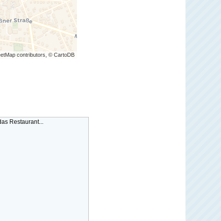
etMap contributors, © CartoDB