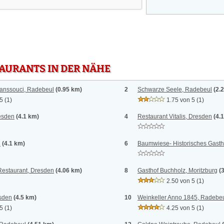
TAURANTS IN DER NÄHE
Sanssouci, Radebeul
(0.95 km)
2
Schwarze Seele, Radebeul
(2.
 5
(1)
1.75 von 5
(1)
esden
(4.1 km)
4
Restaurant Vitalis, Dresden
(4.
n
(4.1 km)
6
Baumwiese- Historisches Gasth
Restaurant, Dresden
(4.06 km)
8
Gasthof Buchholz, Moritzburg
(
2.50 von 5
(1)
esden
(4.5 km)
10
Weinkeller Anno 1845, Radebe
 5
(1)
4.25 von 5
(1)