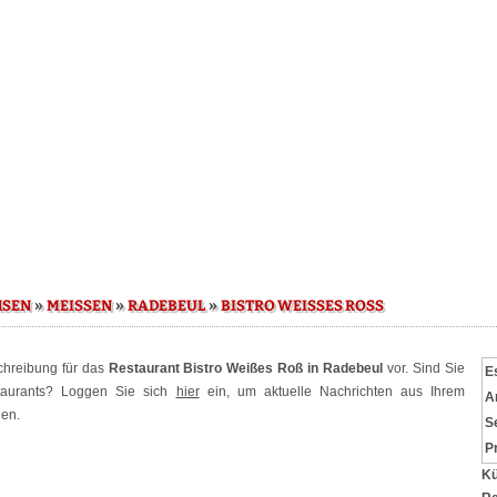
»
»
»
HSEN
MEISSEN
RADEBEUL
BISTRO WEISSES ROSS
schreibung für das
Restaurant Bistro Weißes Roß in Radebeul
vor. Sind Sie
E
staurants? Loggen Sie sich
hier
ein, um aktuelle Nachrichten aus Ihrem
A
hen.
S
P
Kü