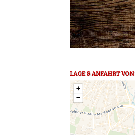
LAGE & ANFAHRT VON
+
−