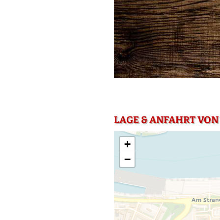
LAGE & ANFAHRT VON
+
−