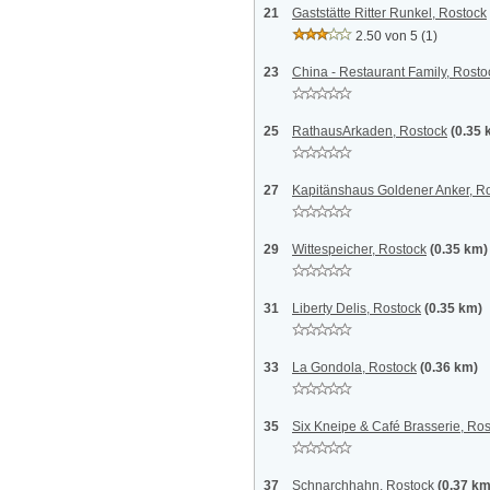
21
Gaststätte Ritter Runkel, Rostock
2.50 von 5
(1)
23
China - Restaurant Family, Rosto
25
RathausArkaden, Rostock
(0.35 
27
Kapitänshaus Goldener Anker, R
29
Wittespeicher, Rostock
(0.35 km)
31
Liberty Delis, Rostock
(0.35 km)
33
La Gondola, Rostock
(0.36 km)
35
Six Kneipe & Café Brasserie, Ro
37
Schnarchhahn, Rostock
(0.37 km