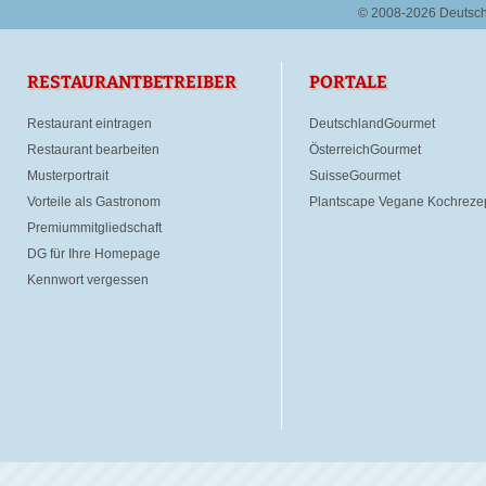
© 2008-2026 Deutsc
RESTAURANTBETREIBER
PORTALE
Restaurant eintragen
DeutschlandGourmet
Restaurant bearbeiten
ÖsterreichGourmet
Musterportrait
SuisseGourmet
Vorteile als Gastronom
Plantscape Vegane Kochreze
Premiummitgliedschaft
DG für Ihre Homepage
Kennwort vergessen