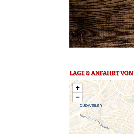
LAGE & ANFAHRT VON
+
−