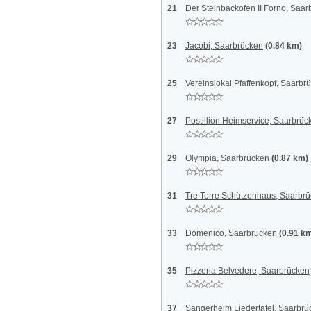
21
Der Steinbackofen II Forno, Saa
23
Jacobi, Saarbrücken
(0.84 km)
25
Vereinslokal Pfaffenkopf, Saarbr
27
Postillion Heimservice, Saarbrüc
29
Olympia, Saarbrücken
(0.87 km)
31
Tre Torre Schützenhaus, Saarbr
33
Domenico, Saarbrücken
(0.91 k
35
Pizzeria Belvedere, Saarbrücken
37
Sängerheim Liedertafel, Saarbrü