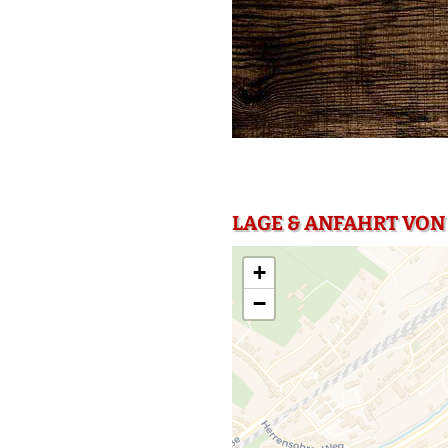
LAGE & ANFAHRT VON
+
−