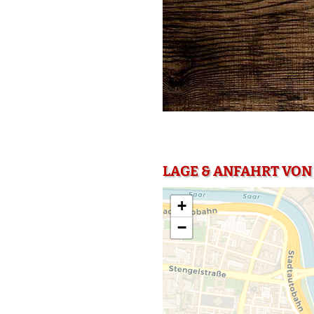
LAGE & ANFAHRT VON
+
−