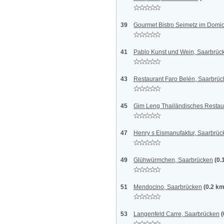
39
Gourmet Bistro Seimetz im Domic
41
Pablo Kunst und Wein, Saarbrüc
43
Restaurant Faro Belén, Saarbrü
45
Gim Leng Thailändisches Restau
47
Henry s Eismanufaktur, Saarbrüc
49
Glühwürmchen, Saarbrücken
(0.
51
Mendocino, Saarbrücken
(0.2 km
53
Langenfeld Carre, Saarbrücken
(