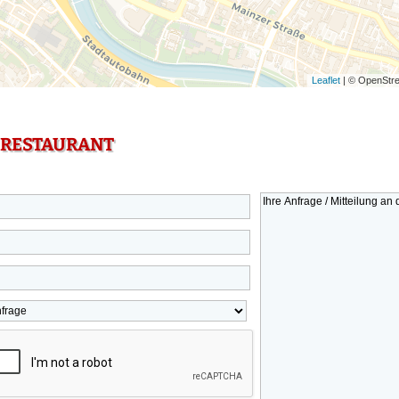
Leaflet
| © OpenStre
 RESTAURANT