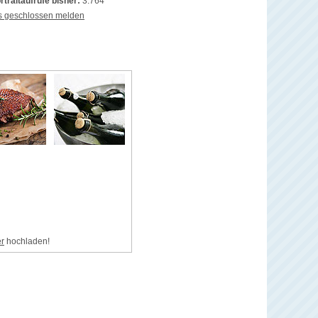
rtraitaufrufe bisher:
3.764
s geschlossen melden
er
hochladen!