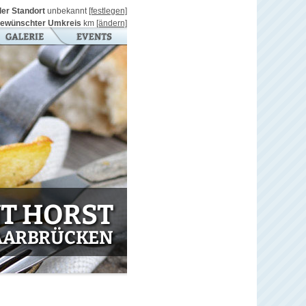
ller Standort
unbekannt
[festlegen]
ewünschter Umkreis
km
[ändern]
T HORST
SAARBRÜCKEN