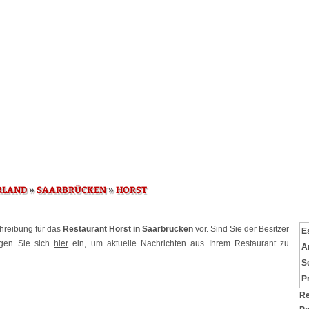
»
»
RLAND
SAARBRÜCKEN
HORST
chreibung für das
Restaurant Horst in Saarbrücken
vor. Sind Sie der Besitzer
E
ggen Sie sich
hier
ein, um aktuelle Nachrichten aus Ihrem Restaurant zu
A
S
P
Re