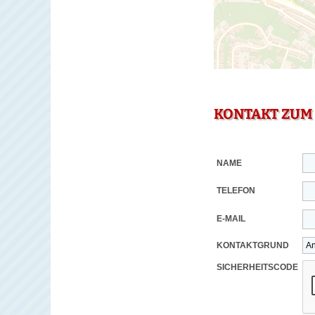
KONTAKT ZUM
NAME
TELEFON
E-MAIL
KONTAKTGRUND
SICHERHEITSCODE