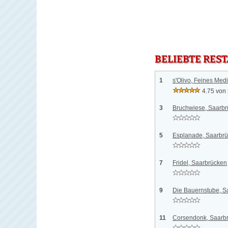
BELIEBTE RES
1
s'Olivo, Feines Med
4.75 von
3
Bruchwiese, Saarb
5
Esplanade, Saarbr
7
Fridel, Saarbrücken
9
Die Bauernstube, S
11
Corsendonk, Saarb