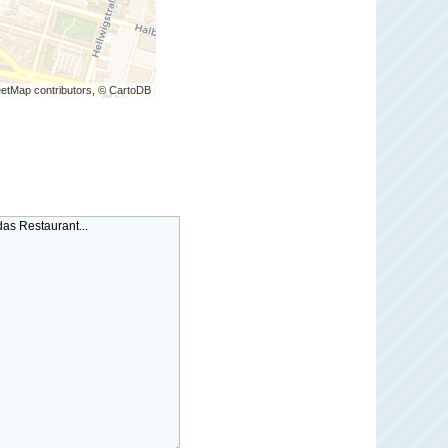
etMap contributors, © CartoDB