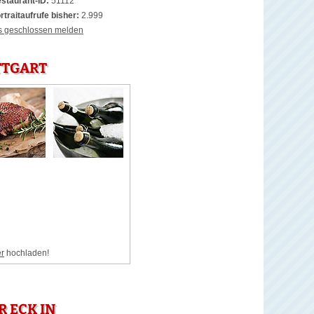
staurant-ID:
51112
rtraitaufrufe bisher:
2.999
s geschlossen melden
TTGART
er
hochladen!
 ECK IN