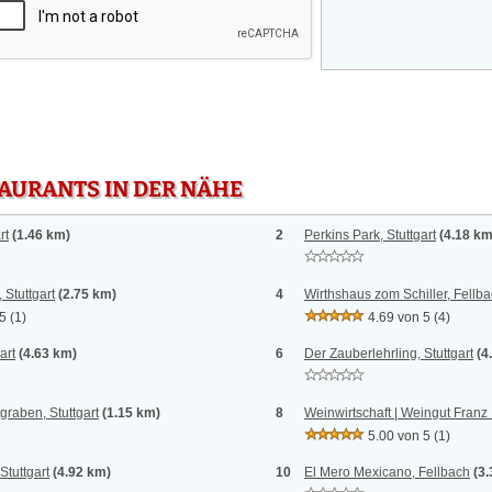
TAURANTS IN DER NÄHE
rt
(1.46 km)
2
Perkins Park, Stuttgart
(4.18 km
 Stuttgart
(2.75 km)
4
Wirthshaus zom Schiller, Fellb
 5
(1)
4.69 von 5
(4)
art
(4.63 km)
6
Der Zauberlehrling, Stuttgart
(4
raben, Stuttgart
(1.15 km)
8
Weinwirtschaft | Weingut Franz K
5.00 von 5
(1)
Stuttgart
(4.92 km)
10
El Mero Mexicano, Fellbach
(3