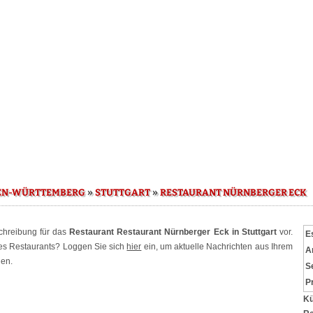
»
»
EN-WÜRTTEMBERG
STUTTGART
RESTAURANT NÜRNBERGER ECK
schreibung für das
Restaurant Restaurant Nürnberger Eck in Stuttgart
vor.
E
ses Restaurants? Loggen Sie sich
hier
ein, um aktuelle Nachrichten aus Ihrem
A
hen.
S
P
Kü