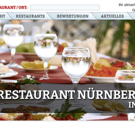
Ihr aktue
AURANT / ORT:
G
RESTAURANT NÜRNBER
I