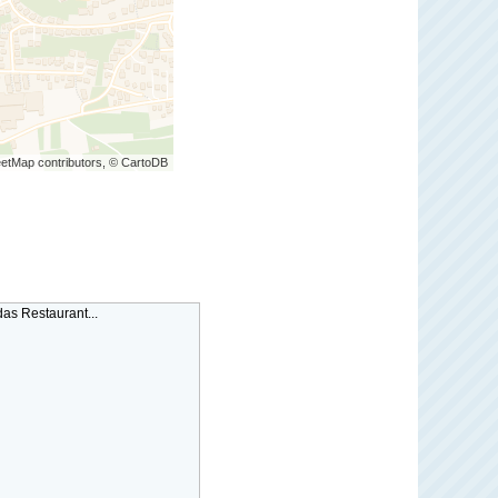
etMap contributors, © CartoDB