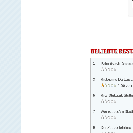
BELIEBTE RES
1
Palm Beach, Stuttga
3
Ristorante Da Luisa,
1.00 von
5
Ritzi Stuttgart, Stuttg
7
Weinstube Am Stadtg
9
Der Zauberlehrling, 