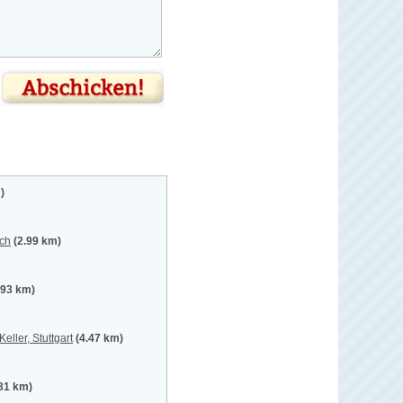
)
ach
(2.99 km)
.93 km)
eller, Stuttgart
(4.47 km)
.31 km)