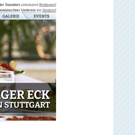
ller Standort
unbekannt
[festlegen]
ewünschter Umkreis
km
[ändern]
GER ECK
N STUTTGART