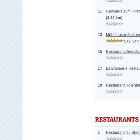
11
Gasthaus Zum Hirsch
(3.33 km)
13
Mühlhäuser Stallbes
5.00 von
15
Restaurant Weinstub
17
La Brasserie Restaur
19
Restaurant Rotenber
RESTAURANTS
1
Restaurant Nürnberg