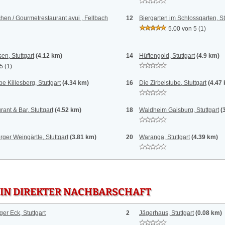
en / Gourmetrestaurant avui , Fellbach
12
Biergarten im Schlossgarten, St
5.00 von 5
(1)
en, Stuttgart
(4.12 km)
14
Hüftengold, Stuttgart
(4.9 km)
 5
(1)
e Killesberg, Stuttgart
(4.34 km)
16
Die Zirbelstube, Stuttgart
(4.47
ant & Bar, Stuttgart
(4.52 km)
18
Waldheim Gaisburg, Stuttgart
(
ger Weingärtle, Stuttgart
(3.81 km)
20
Waranga, Stuttgart
(4.39 km)
 IN DIREKTER NACHBARSCHAFT
er Eck, Stuttgart
2
Jägerhaus, Stuttgart
(0.08 km)