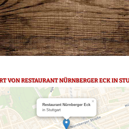
RT VON RESTAURANT NÜRNBERGER ECK IN ST
×
Restaurant Nürnberger Eck
in Stuttgart