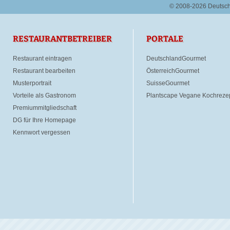
© 2008-2026 Deutsc
RESTAURANTBETREIBER
PORTALE
Restaurant eintragen
DeutschlandGourmet
Restaurant bearbeiten
ÖsterreichGourmet
Musterportrait
SuisseGourmet
Vorteile als Gastronom
Plantscape Vegane Kochreze
Premiummitgliedschaft
DG für Ihre Homepage
Kennwort vergessen