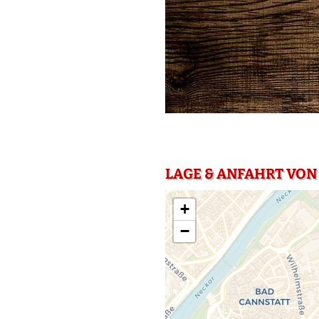
LAGE & ANFAHRT VON
+
−