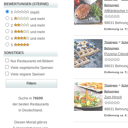
BEWERTUNGEN (STERNE)
Behrungen
Altfränkischer 
0
(egal)
1
und mehr
98631 Behrun
2
und mehr
Entfernung ca. 5
3
und mehr
4
und mehr
»
Thüringen
Schm
5
Behrungen
SONSTIGES
Pizzeria Cilen
Nur Restaurants mit Bildern
98631 Behrun
Viele vegetarische Speisen
Entfernung ca. 5
Viele vegane Speisen
»
Thüringen
Schm
Behrungen
Zum Hirsch
Suche in
76699
der besten Restaurants
98631 Behrun
in Deutschland.
Entfernung ca. 6
Diesen Monat gibt es